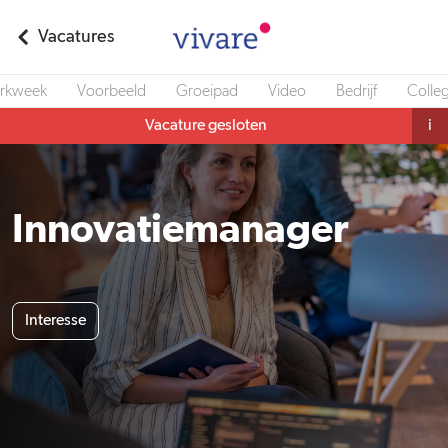
Vacatures
rkweek
Voorbeeld
Groeipad
Video
Bedrijf
Colleg
Vacature gesloten
i
Innovatiemanager
Interesse