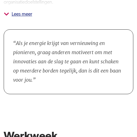
organisatiedoelstellingen.
Lees meer
Je komt te werken binnen de Directie Strategie, samen met
Strategisch Adviseurs en specialisten op het gebied van
assetmanagement en strategische data- en informatievoorziening.
Er is een wekelijks koffiemoment om informeel bij te praten en elke
Als je energie krijgt van vernieuwing en
zes weken vindt er een uitgebreid afdelingsoverleg plaats om
pionieren, graag anderen motiveert om met
verdiepend door te praten over relevante ontwikkelingen. Je legt in
innovaties aan de slag te gaan en kunt schaken
de functie verantwoording af aan de Directeur Strategie en werkt
op meerdere borden tegelijk, dan is dit een baan
nauw samen met Managers, Projectleiders en andere sleutelfiguren
voor jou.
vanuit de hele organisatie.
Werkweek