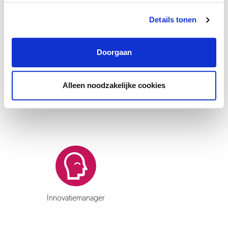
professionele ontwikkeling, zowel in de hoogte als in de breedte.
Je wordt ondersteund in het uitbouwen van je talenten en het
Details tonen
actueel houden van kennis en vaardigheden. De Vivare Academie,
een eigen online platform, biedt actuele klassikale en online
Doorgaan
trainingen om kennis en vakbekwaamheid te vergroten. Dit aanbod
wordt continu aangepast met input van medewerkers, waardoor
Alleen noodzakelijke cookies
kennis en kunde van Vivarianen wordt gestimuleerd en er altijd
ruimte is voor groei.
Innovatiemanager