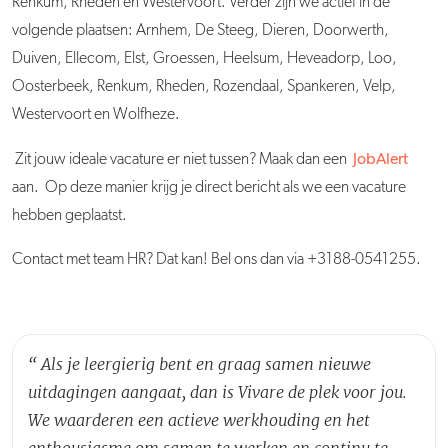
Renkum, Rheden en Westervoort. Verder zijn we actief in de
volgende plaatsen: Arnhem, De Steeg, Dieren, Doorwerth,
Duiven, Ellecom, Elst, Groessen, Heelsum, Heveadorp, Loo,
Oosterbeek, Renkum, Rheden, Rozendaal, Spankeren, Velp,
Westervoort en Wolfheze.
Zit jouw ideale vacature er niet tussen? Maak dan een
JobAlert
aan. Op deze manier krijg je direct bericht als we een vacature
hebben geplaatst.
Contact met team HR? Dat kan! Bel ons dan via +3188-0541255.
“
Als je leergierig bent en graag samen nieuwe
uitdagingen aangaat, dan is Vivare de plek voor jou.
We waarderen een actieve werkhouding en het
enthousiasme om samen te werken en continu te