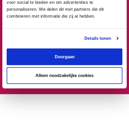
voor social te bieden en om advertenties te
Onderhoud
personaliseren. We delen dit met partners die dit
Na vele jaren in de commerciële branche gewerkt te
combineren met informatie die zij al hebben.
hebben, wilde ik graag iets doen waarin ik directer mijn
steentje kan bijdragen voor de mens. In dit geval dus voor
Details tonen
onze huurders.
Doorgaan
Alleen noodzakelijke cookies