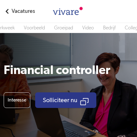
Vacatures
rkweek
Voorbeeld
Groeipad
Video
Bedrijf
Colleg
Financial controller
Solliciteer nu
Interesse