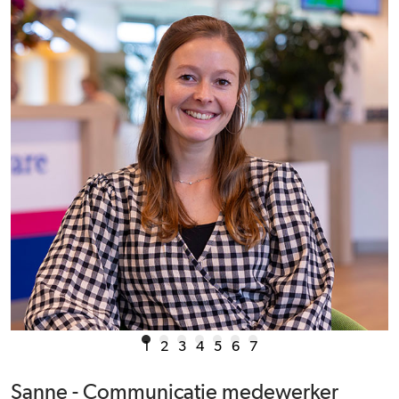
1
2
3
4
5
6
7
Sanne - Communicatie medewerker