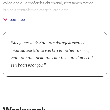
volledigheid. Je creëert inzicht en analyseert samen met de
business controllers de aangeleverde data.
Lees meer
Je maakt deel uit van team Control, bestaande uit tien collega's.
Binnen dit team wordt er regelmatig samengewerkt, afhankelijk van
de taak waaraan je op dat moment werkt. Daarnaast ben je een
belangrijk aanspreekpunt voor je collega's en ondersteun je ze,
Als je het leuk vindt om datagedreven en
indien nodig, bij financiële vraagstukken.
resultaatgericht te werken en je het niet erg
vindt om met deadlines om te gaan, dan is dit
een baan voor jou.