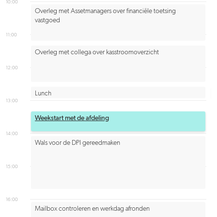
10:00
Overleg met Assetmanagers over financiële toetsing
vastgoed
11:00
Overleg met collega over kasstroomoverzicht
12:00
Lunch
13:00
Weekstart met de afdeling
14:00
Wals voor de DPI gereedmaken
15:00
16:00
Mailbox controleren en werkdag afronden