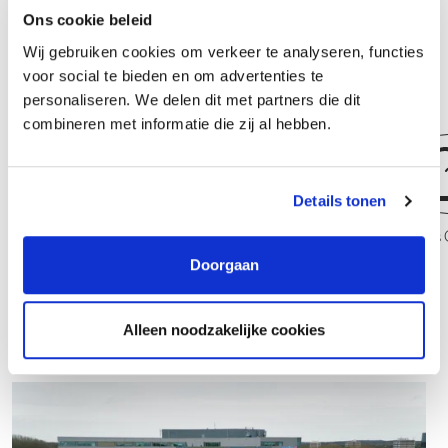
Ons cookie beleid
leerzame en gezellige activiteiten, waarbij netwerken en
Wij gebruiken cookies om verkeer te analyseren, functies
kennisdeling centraal staan.
voor social te bieden en om advertenties te
personaliseren. We delen dit met partners die dit
combineren met informatie die zij al hebben.
Details tonen
Assistent controller
Business 
Doorgaan
Alleen noodzakelijke cookies