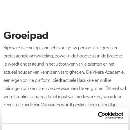
Groeipad
Bij Vivare is er volop aandacht voor jouw persoonlijke groei en
professionele ontwikkeling, zowel in de hoogte als in de breedte.
Je wordt ondersteund in het uitbouwen van je talenten en het
actueel houden van kennis en vaardigheden. De Vivare Academie,
een eigen online platform, biedt actuele klassikale en online
trainingen om kennis en vakbekwaamheid te vergroten. Dit aanbod
wordt continu aangepast met input van medewerkers, waardoor
kennis en kunde van Vivarianen wordt gestimuleerd en er altijd
ruimte is voor groei. Daarnaast krijgen ook jonge talenten bij Vivare
volop kansen om zich verder te ontwikkelen. Jong Vivare brengt
jonge collega’s uit diverse afdelingen en teams samen voor