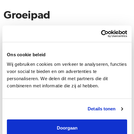
Groeipad
Simonis biedt medewerkers de kans om alle facetten van de
horeca- en visspecialiteitenbranche te verkennen, van keuken tot
bar, van verkoop tot de verse viswinkel. Dit gebeurt zonder een
vooraf vastgelegd groeipad, wat ruimte biedt voor individuele
Ons cookie beleid
voorkeuren en ambities. Doorgaans start men bij Simonis in het
Wij gebruiken cookies om verkeer te analyseren, functies
restaurant, maar medewerkers hebben de vrijheid om aan te geven
voor social te bieden en om advertenties te
personaliseren. We delen dit met partners die dit
waar hun interesse en ontwikkelingswensen liggen. Zo kan
combineren met informatie die zij al hebben.
iedereen bij Simonis op eigen wijze en tempo groeien binnen de
organisatie.
Details tonen
Medewerker
Keukenmedewerker
Doorgaan
Logistiek