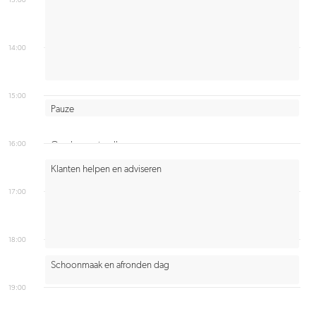
14:00
15:00
Pauze
16:00
Overleg met collega
Klanten helpen en adviseren
17:00
18:00
Schoonmaak en afronden dag
19:00