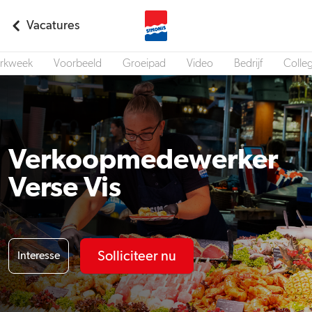
Vacatures
rkweek
Voorbeeld
Groeipad
Video
Bedrijf
Colleg
Verkoopmedewerker
Verse Vis
Solliciteer nu
Interesse