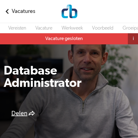
Vacatures
Vereisten
Vacature
Werkweek
Voorbeeld
Groeip
Vacature gesloten
i
Database
Administrator
Delen