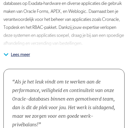
databases op Exadata-hardware en diverse applicaties die gebruik
maken van Oracle Forms, APEX, en Weblogic. Daarnaast ben je
verantwoordelijk voor het beheer van applicaties zoals Cronacle,
Topdesk en het RBAC-pakket. Dankzij jouw expertise verlopen
deze systemen en applicaties soepel, draag je bij aan een spoedige
afhandeling en verzending van bestellingen.
Lees meer
Samen met de afdeling Systeemontwikkeling voer je aanpassingen
Het DBA-team bestaat op dit moment uit drie DBA’s. Voor
In de tweede helft van 2026/begin 2027 zal CB haar Exadata’s
en verbeteringen door. Je denkt mee over de inrichting, lost
specialistische taken wordt ook gebruikgemaakt van externe
vervangen door Cloud@Customer Exadata’s. Tevens wordt er
problemen op en je optimaliseert de performance. Daarnaast zorg
inhuur. Het is een praktisch en zelfstandig team dat echt
samengewerkt met een partner voor de plaatsing en configuratie
je voor een correcte afhandeling van tickets. Af en toe los je ook
eigenaarschap over het Oracle landschap neemt. Er is nauwe
van de Exadata’s.
Als je het leuk vindt om te werken aan de
incidenten buiten kantoortijden op (gemiddeld 0 tot 1 keer per
samenwerking met de in-house developers en Linux-beheerders.
performance, veiligheid en continuïteit van onze
week). Deze consignatiediensten vinden plaats op doordeweekse
Daardoor heb je veel contact met je IT-collega’s over de hele IT-
Oracle-databases binnen een gemotiveerd team,
dagen van 17:00 tot 08:30 uur, of in het weekend op zaterdag of
afdeling, van de Service Desk tot de ontwikkelteams. Je rapporteert
dan is dit de plek voor jou. Het werk is uitdagend,
zondag. Dit zorgt ervoor dat klantbestellingen en de
rechtstreeks aan de Manager IT Operations.
maar we zorgen voor een goede werk-
projectplanning geen vertraging oplopen.
privébalans!