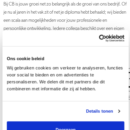
Bij CB is jouw groei net zo belangrijk als de groei van ons bedrijf. Of
je nu al jaren in het vak zit of net je diploma hebt behaald; wij bieden
een scala aan mogelijkheden voor jouw professionele en
persoonlijke ontwikkeling. Iedere collega beschikt over een eigen
ontwikkelplan en kan gebruikmaken van coachingstrajecten,
opleidingen, trainingen en workshops.
Ons cookie beleid
Wij gebruiken cookies om verkeer te analyseren, functies
voor social te bieden en om advertenties te
personaliseren. We delen dit met partners die dit
combineren met informatie die zij al hebben.
Database Administrator
Cloud E
Details tonen
Doorgaan