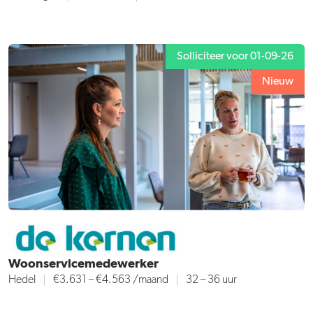
Solliciteer voor 01-09-26
Nieuw
Woonservicemedewerker
Hedel
€3.631 – €4.563 /maand
32 – 36 uur