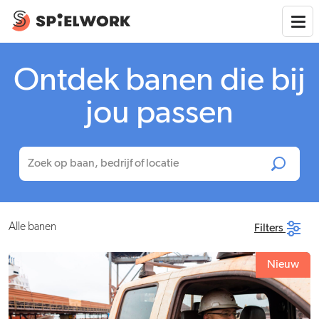
Ontdek banen die bij
jou passen
Alle banen
Filters
Nieuw