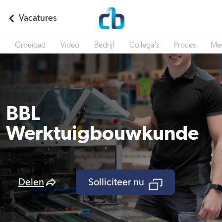
Vacatures
Groeipad
Video
Bedrijf
Collega's
Proces
Mee
BBL
Werktuigbouwkunde
Delen
Solliciteer nu