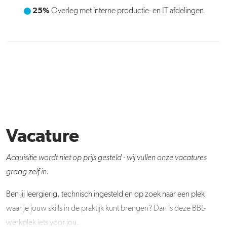
25%
25%
Overleg met interne productie- en IT afdelingen
Onder begeleiding productieapparatuur
onderhouden
Vacature
Acquisitie wordt niet op prijs gesteld - wij vullen onze vacatures
graag zelf in.
Ben jij leergierig, technisch ingesteld en op zoek naar een plek
waar je jouw skills in de praktijk kunt brengen? Dan is deze BBL-
werkplek iets voor jou.