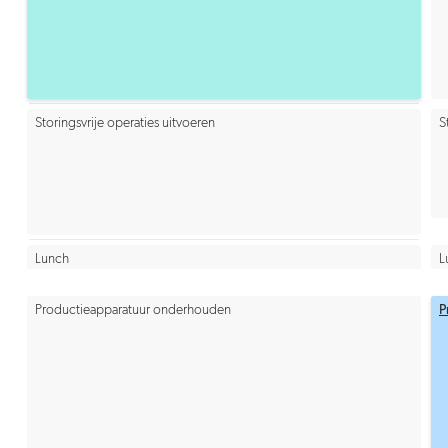
Storingsvrije operaties uitvoeren
S
Lunch
L
Productieapparatuur onderhouden
P