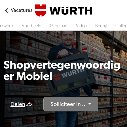
Vacatures
rkweek
Voorbeeld
Groeipad
Video
Bedrijf
Colleg
Shopvertegenwoordig
er Mobiel
Delen
Solliciteer in ..