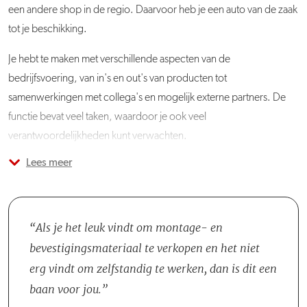
een andere shop in de regio. Daarvoor heb je een auto van de zaak
tot je beschikking.
Je hebt te maken met verschillende aspecten van de
bedrijfsvoering, van in's en out's van producten tot
samenwerkingen met collega's en mogelijk externe partners. De
functie bevat veel taken, waardoor je ook veel
verantwoordelijkheden kunt verwachten.
Lees meer
Je werkt alleen in de winkel en hebt zowel online, fysiek als
telefonisch contact met de manager. Om ervoor te zorgen dat je
goed voorbereid bent op deze veelzijdige functie, wordt er een
grondige opleiding van twee maanden aangeboden. Deze interne
Als je het leuk vindt om montage- en
opleiding combineert theoretische kennis met praktische ervaring,
bevestigingsmateriaal te verkopen en het niet
zowel op het gebied van shopbeheer als klantinteractie, om ervoor
erg vindt om zelfstandig te werken, dan is dit een
te zorgen dat je alle benodigde vaardigheden ontwikkelt om
baan voor jou.
succesvol te zijn in deze rol.