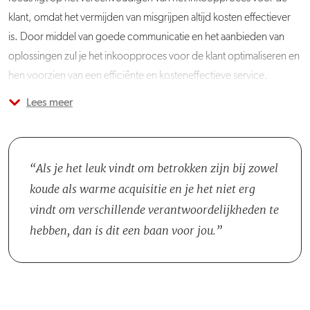
klant, omdat het vermijden van misgrijpen altijd kosten effectiever
is. Door middel van goede communicatie en het aanbieden van
oplossingen zul je het inkoopproces voor de klant optimaliseren en
hen voorzien van een efficiënte en kosteneffectieve service.
Lees meer
Je wordt lid van het team
Metaal/Installatie/Maritiem/Automotive/Cargo/Hout/Bouw,
waarbij je samenwerkt met meerdere Accountmanagers onder
leiding van een Districtsleider.
Als je het leuk vindt om betrokken zijn bij zowel
koude als warme acquisitie en je het niet erg
vindt om verschillende verantwoordelijkheden te
hebben, dan is dit een baan voor jou.