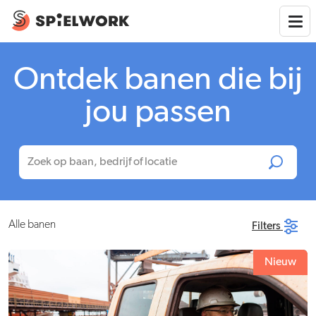
Ontdek banen die bij
jou passen
Alle banen
Filters
Nieuw