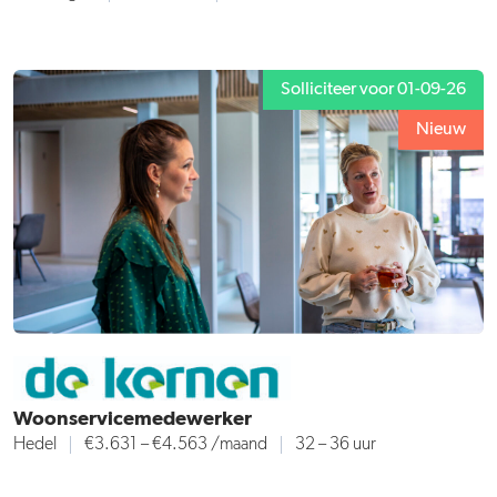
Solliciteer voor 01-09-26
Nieuw
Woonservicemedewerker
Hedel
€3.631 – €4.563 /maand
32 – 36 uur