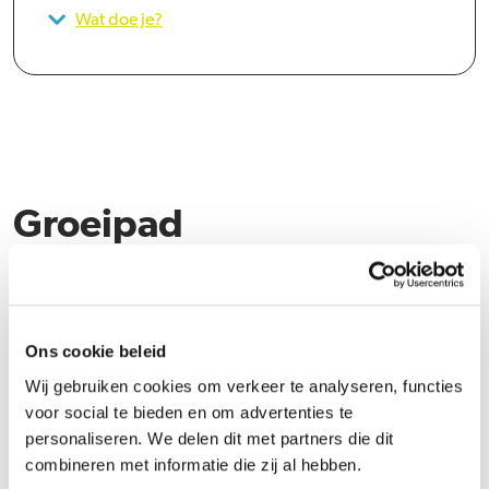
Wat doe je?
Groeipad
We werken met een ontwikkelmodel. Binnen dit model kun je
groeien in salaris als je goed presteert (daar valt ook gedrag onder).
Je kunt dan doorgroeien naar schaal L. Woonopmaat staat daarbij
Ons cookie beleid
ook altijd open voor interne sollicitaties, ook als mensen niet geheel
Wij gebruiken cookies om verkeer te analyseren, functies
aan de eisen voldoen. Met behulp van opleidingen en
voor social te bieden en om advertenties te
begeleiding/(externe) coaching helpen we mensen dan goed te
personaliseren. We delen dit met partners die dit
landen in de nieuwe functie.
combineren met informatie die zij al hebben.