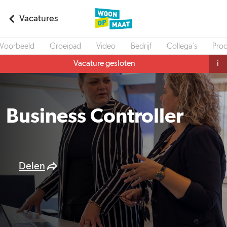
Vacatures
Voorbeeld
Groeipad
Video
Bedrijf
Collega's
Pro
Vacature gesloten
i
Business Controller
Delen