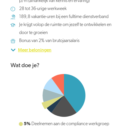
p/m (afhankelijk van kennis en ervaring)
28 tot 36-urige werkweek
189,8 vakantie-uren bij een fulltime dienstverband
Je krijgt volop de ruimte om jezelf te ontwikkelen en
door te groeien
Bonus van 2% van brutojaarsalaris
Meer beloningen
Wat doe je?
10%
5%
Deelnemen aan de compliance werkgroep
Jaarrekening en interimcontrole bijhouden