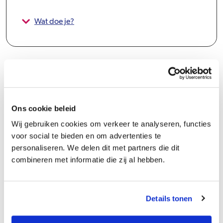
Wat doe je?
Ons cookie beleid
Groeipad
Wij gebruiken cookies om verkeer te analyseren, functies
voor social te bieden en om advertenties te
Bij Vivare is er volop aandacht voor jouw persoonlijke groei en
personaliseren. We delen dit met partners die dit
professionele ontwikkeling, zowel in de hoogte als in de breedte.
combineren met informatie die zij al hebben.
Je wordt ondersteund in het uitbouwen van je talenten en het
actueel houden van kennis en vaardigheden. De Vivare Academie,
een eigen online platform, biedt actuele klassikale en online
Details tonen
trainingen om kennis en vakbekwaamheid te vergroten. Dit aanbod
wordt continu aangepast met input van medewerkers, waardoor