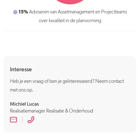
15%
10%
Adviseren van Assetmanagement en Projectteams
Inbrengen van input in evaluatietrajecten van
over kwaliteit in de planvorming
vastgoedprojecten
Interesse
Heb je een vraag of ben je geïnteresseerd? Neem contact
met ons op.
Michiel Lucas
Realisatiemanager Realisatie & Onderhoud