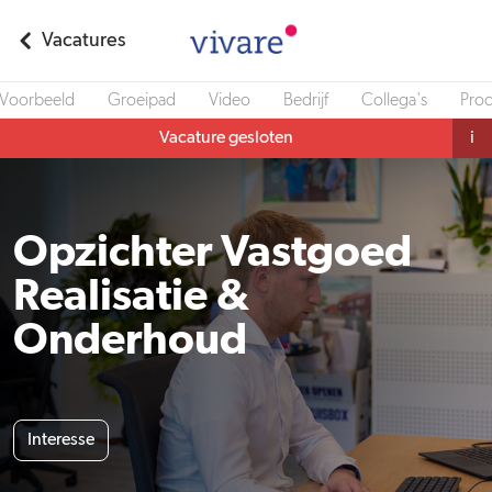
Vacatures
Voorbeeld
Groeipad
Video
Bedrijf
Collega's
Pro
Vacature gesloten
i
Opzichter Vastgoed
Realisatie &
Onderhoud
Interesse