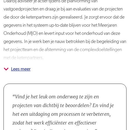
Daarbij adviseer je actief tijdens de planvorming van
vastgoedprojecten en draag je bij aan evaluaties van de projecten
die door de ketenpartners zijn gerealiseerd. Je zorgt ervoor dat de
gegevens in het systeem up-to-date blijven voor het Meerjaren
Onderhoud (MJO) en levert input voor het onderhoud van deze
gegevens. In je werk ben je nauw betrokken bij de begeleiding van
het projectteam en de afstemming van de complexdoelstellingen
met de ketenpartners.
Lees meer
Je werkt samen met projectleiders, senior projectleiders en
andere opzichters Vastgoed Realisatie en onderhoud om ervoor te
zorgen dat de werkafspraken die met de ketenpartners zijn
gemaakt, goed worden nageleefd. Je bewaakt de uitvoering van
Vind je het leuk om onderweg te zijn en
technische aspecten, de kwaliteit van de werkzaamheden en de
projecten van dichtbij te beoordelen? En vind je
planning van de projecten. Als team bied je ondersteuning en zorg
het een uitdaging om processen te verbeteren,
je ervoor dat de afgesproken resultaten op een efficiënte en
zodat het werk efficiënter en effectiever
kwalitatieve manier worden behaald.