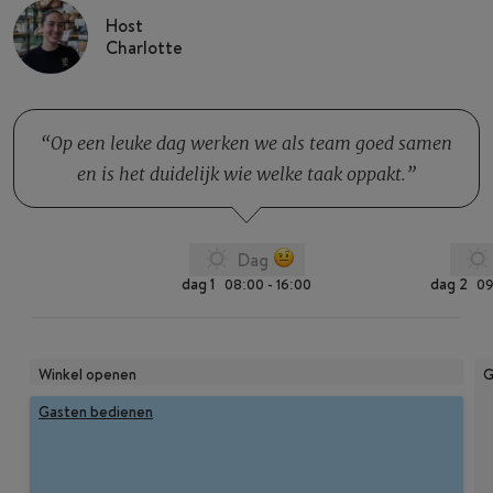
Host
Charlotte
Op een leuke dag werken we als team goed samen
en is het duidelijk wie welke taak oppakt.
Dag
dag 1
dag 2
08:00 - 16:00
09
Winkel openen
G
Gasten bedienen