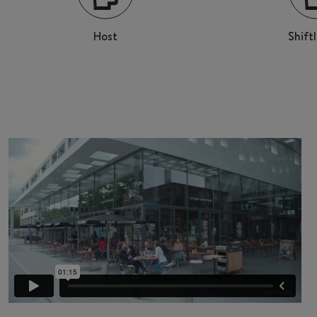
Host
Shift