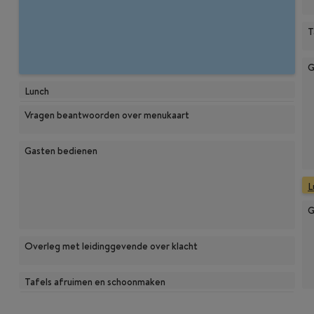
T
G
Lunch
Vragen beantwoorden over menukaart
Gasten bedienen
L
G
Overleg met leidinggevende over klacht
Tafels afruimen en schoonmaken