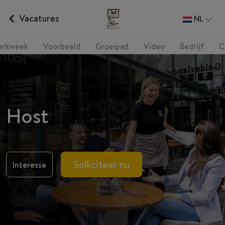
Vacatures
NL
erkweek
Voorbeeld
Groeipad
Video
Bedrijf
C
Host
Solliciteer nu
Interesse