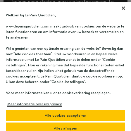
helpen geen klanten, maar we hosten gasten. Le
Pain Quotidien is hierin meer dan een merk of een
Welkom bij Le Pain Quotidien,
werkgever. We willen onze gemeenschap laten
groeien en tegelijkertijd trouw blijven aan waar we
www.lepainquotidien.com maakt gebruik van cookies om de website te
laten functioneren en om informatie over uw bezoek te verzamelen en
in geloven.
te analyseren.
Wil u genieten van een optimale ervaring van de website? Bevestig dan
met “Alle cookies toestaan”. Stel uw voorkeuren in en bepaal welke
informatie u met Le Pain Quotidien wenst te delen onder “Cookie-
‘Betekenisvolle connecties
instellingen”. Hou er rekening mee dat bepaalde functionaliteiten enkel
creëren met simpele, lekkere,
beschikbaar zullen zijn indien u het gebruik van de desbetreffende
cookies accepteert. Le Pain Quotidien slaat uw cookievoorkeuren op.
authentieke, biologische en
U kan deze beheren onder “Cookie-instellingen”.
huisgemaakte gerechten.’
Voor meer informatie kan u onze cookieverklaring raadplegen.
Le Pain Quotidien Nederland
Meer informatie over uw privacy
Alle cookies accepteren
Alles afwijzen