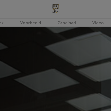
ek
Voorbeeld
Groeipad
Video
Medewerker