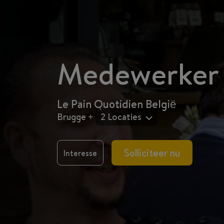
Medewerker
Le Pain Quotidien België
Brugge +
2 Locaties
Solliciteer nu
Interesse