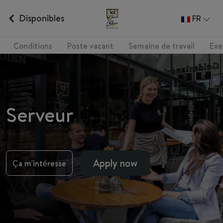
Disponibles
FR
Conditions
Poste vacant
Semaine de travail
Exe
Serveur
Apply now
Ça m'intéresse