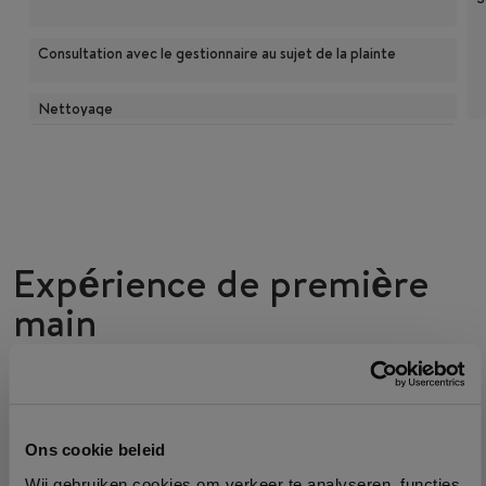
Consultation avec le gestionnaire au sujet de la plainte
Nettoyage
Expérience de première
main
Au plus fort de la journée, vous êtes le seul
responsable de la terrasse et quelque chose ne va
Ons cookie beleid
pas avec une commande. Comment résoudre ce
Wij gebruiken cookies om verkeer te analyseren, functies