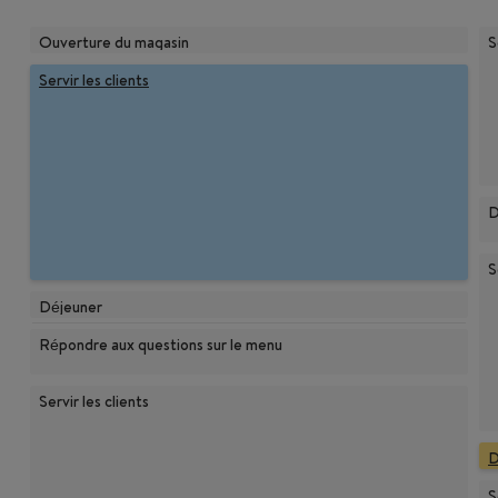
Ouverture du magasin
S
Servir les clients
D
S
Déjeuner
Répondre aux questions sur le menu
Servir les clients
D
S