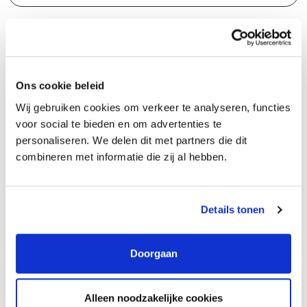
Ons cookie beleid
Groeipad
Wij gebruiken cookies om verkeer te analyseren, functies
voor social te bieden en om advertenties te
Buren is een kleine gemeente met veelzijdige functies. Je krijgt veel
personaliseren. We delen dit met partners die dit
vrijheid om verschillende taken op te pakken. We vinden het
combineren met informatie die zij al hebben.
vanzelfsprekend om trajecten te evalueren en streven altijd naar
verbetering. In het Goede Gesprek stem je met je leidinggevende
af wat je gaat doen en wat je hiervoor nodig hebt. Als je
Details tonen
opleidingen of cursussen voor je functie nodig hebt, worden deze
vergoed en kun je die vaak onder werktijd doen. Je kunt daarnaast
Doorgaan
je persoonlijk keuzebudget (IKB - Individueel Keuzebudget)
inzetten als je je wilt ontwikkelen buiten je vakgebied.
Alleen noodzakelijke cookies