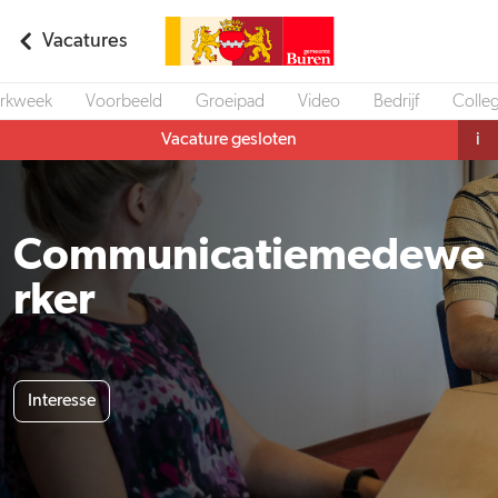
Vacatures
rkweek
Voorbeeld
Groeipad
Video
Bedrijf
Colleg
Vacature gesloten
i
Communicatiemedewe
rker
Interesse