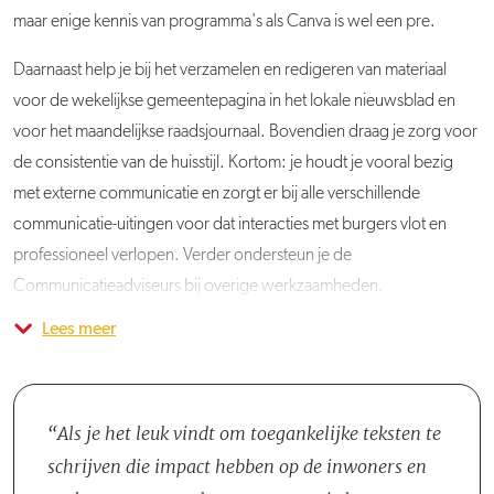
maar enige kennis van programma's als Canva is wel een pre.
Daarnaast help je bij het verzamelen en redigeren van materiaal
voor de wekelijkse gemeentepagina in het lokale nieuwsblad en
voor het maandelijkse raadsjournaal. Bovendien draag je zorg voor
de consistentie van de huisstijl. Kortom: je houdt je vooral bezig
met externe communicatie en zorgt er bij alle verschillende
communicatie-uitingen voor dat interacties met burgers vlot en
professioneel verlopen. Verder ondersteun je de
Communicatieadviseurs bij overige werkzaamheden.
Lees meer
Je komt terecht in team Communicatie, dat bestaat uit twee
Communicatieadviseurs en een Strategisch Adviseur. Het team
wordt ondersteund door drie collega's van team Online, die
helpen op het gebied van websitebeheer en social media.
Als je het leuk vindt om toegankelijke teksten te
Aangezien dit een nieuwe functie binnen het team betreft, krijg je
schrijven die impact hebben op de inwoners en
de gelegenheid om de rol binnen de gestelde kaders naar eigen