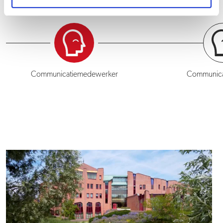
Communicatiemedewerker
Communicat