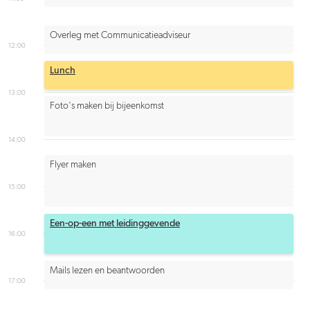
Overleg met Communicatieadviseur
12:00
Lunch
13:00
Foto's maken bij bijeenkomst
14:00
Flyer maken
15:00
Een-op-een met leidinggevende
16:00
Mails lezen en beantwoorden
17:00