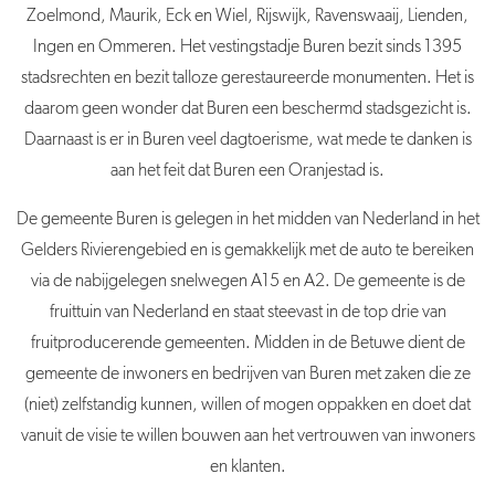
Zoelmond, Maurik, Eck en Wiel, Rijswijk, Ravenswaaij, Lienden,
Ingen en Ommeren. Het vestingstadje
Buren
bezit sinds 1395
stadsrechten en bezit talloze gerestaureerde monumenten. Het is
daarom geen wonder dat
Buren
een beschermd stadsgezicht is.
Daarnaast is er in
Buren
veel dagtoerisme, wat mede te danken is
aan het feit dat
Buren
een Oranjestad is.
De
gemeente
Buren
is gelegen in het midden van Nederland in het
Gelders Rivierengebied en is gemakkelijk met de auto te bereiken
via de nabijgelegen snelwegen A15 en A2. De g
emeente
is de
fruittuin van Nederland en staat steevast in de top drie van
fruitproducerende gemeenten. Midden in de Betuwe dient de
gemeente de inwoners en bedrijven van
Buren
met zaken die ze
(niet) zelfstandig kunnen, willen of mogen oppakken en doet dat
vanuit de visie te willen bouwen aan het vertrouwen van inwoners
en klanten.