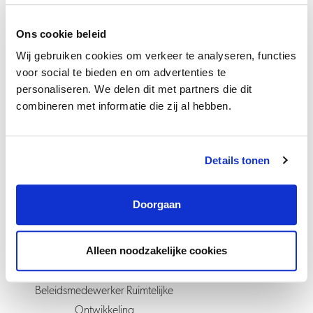
Buren is een kleine gemeente met veelzijdige functies. Je krijgt veel
vrijheid om verschillende taken op te pakken. We vinden het
Ons cookie beleid
vanzelfsprekend om trajecten te evalueren en streven altijd naar
Wij gebruiken cookies om verkeer te analyseren, functies
verbetering. In het Goede Gesprek stem je met je leidinggevende
voor social te bieden en om advertenties te
af wat je gaat doen en wat je hiervoor nodig hebt. Als je
personaliseren. We delen dit met partners die dit
opleidingen of cursussen voor je functie nodig hebt, worden deze
combineren met informatie die zij al hebben.
vergoed en kun je die vaak onder werktijd doen. Je kunt daarnaast
je persoonlijk keuzebudget (IKB - Individueel Keuzebudget)
Details tonen
inzetten als je je wilt ontwikkelen buiten je vakgebied.
Doorgaan
Alleen noodzakelijke cookies
Beleidsmedewerker Ruimtelijke
Ontwikkeling