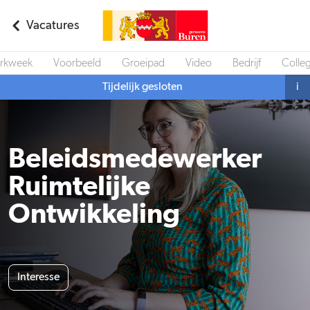
Vacatures
rkweek
Voorbeeld
Groeipad
Video
Bedrijf
Colleg
Tijdelijk gesloten
i
Beleidsmedewerker
Ruimtelijke
Ontwikkeling
Interesse