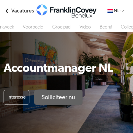
Vacatures
NL
rkweek
Voorbeeld
Groeipad
Video
Bedrijf
Colleg
Accountmanager NL
Solliciteer nu
Interesse