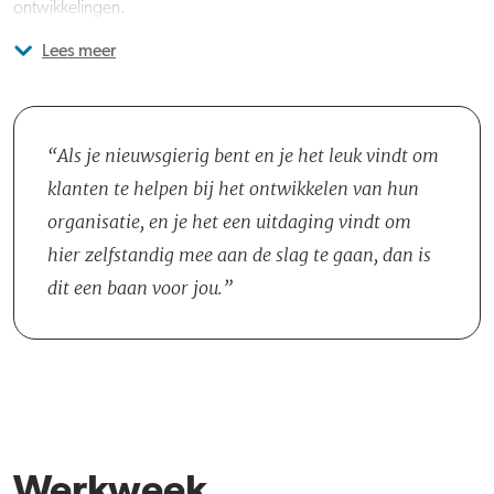
ontwikkelingen.
Lees meer
Je verdiept je in (nieuwe) FranklinCovey-content, zodat je de klant
daarover optimaal kunt adviseren. Dit doe je afwisselend alleen en
met een team van collega's. Je werkt intensief samen met Client
Engagement Coordinators die alles in de backoffice regelen.
Als je nieuwsgierig bent en je het leuk vindt om
Samen met een Implementation Strategist evalueer je eens per
klanten te helpen bij het ontwikkelen van hun
kwartaal met de klant de gestelde doelen, samenwerking en
organisatie, en je het een uitdaging vindt om
adviseer je over nieuwe vraagstukken. Je werkt voor de Benelux-
hier zelfstandig mee aan de slag te gaan, dan is
organisatie vanuit Nederland of België.
dit een baan voor jou.
Werkweek