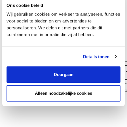
Ons cookie beleid
een van de FranklinCovey-programma's, waaronder: Helping
Wij gebruiken cookies om verkeer te analyseren, functies
Clients Succeed, The 7 Habits, Unconscious Bias, Project
voor social te bieden en om advertenties te
Management en Presentation Advantage. Ook heb je een interne
personaliseren. We delen dit met partners die dit
coach/mentor. Naarmate je verder groeit in je rol, ga je werken
combineren met informatie die zij al hebben.
met grotere organisaties en strategischere vraagstukken.
Details tonen
Doorgaan
Accountmanager
Senior Acc
Alleen noodzakelijke cookies