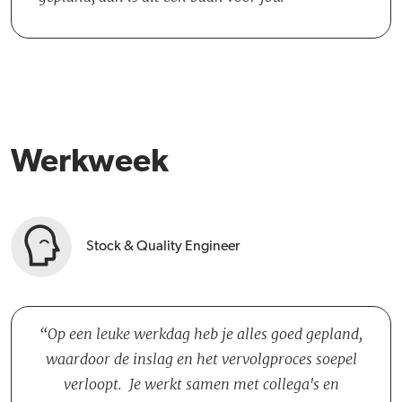
ontvangstproces.
seizoensafhankelijk. Dit betekent dat de werkdruk kan variëren,
maar altijd gericht is op het waarborgen van een correct, efficiënt
en effectief proces.
Werkweek
Stock & Quality Engineer
Op een leuke werkdag heb je alles goed gepland,
waardoor de inslag en het vervolgproces soepel
verloopt. Je werkt samen met collega's en