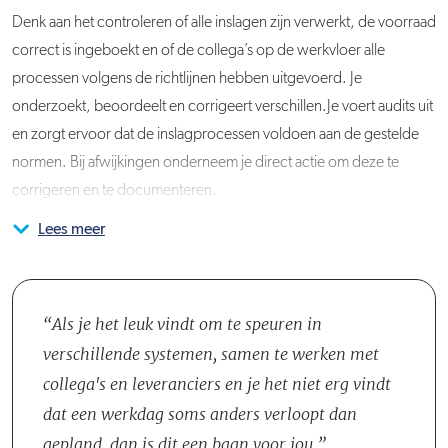
Denk aan het controleren of alle inslagen zijn verwerkt, de voorraad
correct is ingeboekt en of de collega’s op de werkvloer alle
processen volgens de richtlijnen hebben uitgevoerd. Je
onderzoekt, beoordeelt en corrigeert verschillen.Je voert audits uit
en zorgt ervoor dat de inslagprocessen voldoen aan de gestelde
normen. Bij afwijkingen onderneem je direct actie om deze te
corrigeren en te documenteren.
Lees meer
Verder onderhoud je nauw contact met leveranciers voor een
Je werkt in het team Stock & Quality, dat bestaat uit vier Stock &
correcte aanlevering, wat onnodige kosten en bewerkingen
Quality Engineers. Samen met je collega’s, die zich richten op
voorkomt. Tevens adviseer je in- en externe klanten over de
verschillende productsegmenten, vorm je een hecht team dat
aanleverinstructies en het aanmeldproces, zodat vertragingen en
elkaar ondersteunt en waarneemt bij afwezigheid. Jullie werken
Als je het leuk vindt om te speuren in
kwaliteitsverlies in het vervolgproces worden voorkomen. Daarbij
nauw samen om een optimale planning en kwaliteitscontrole te
verschillende systemen, samen te werken met
plan je onder andere de levering van containers en vrachtwagens
waarborgen, waarbij jullie samen als team verantwoordelijk zijn
collega's en leveranciers en je het niet erg vindt
nauwkeurig in, rekening houdend met de ruimte op de werkvloer.
voor het beheersen van de goederenstroom en het onderhouden
dat een werkdag soms anders verloopt dan
Jouw gedetailleerde planning garandeert een soepel en efficiënt
van hoge kwaliteitsstandaarden. Het werk is per domein
gepland, dan is dit een baan voor jou.