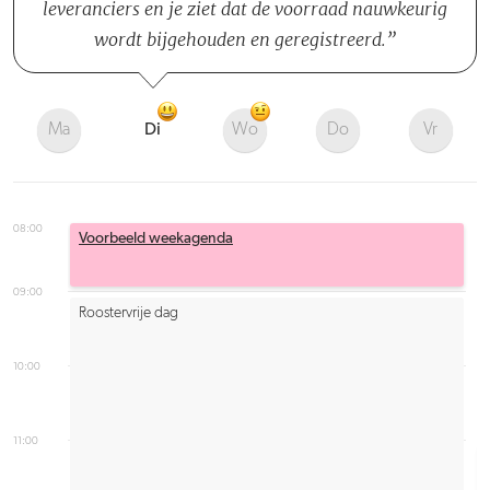
leveranciers en je ziet dat de voorraad nauwkeurig
wordt bijgehouden en geregistreerd.
Ma
Di
Wo
Do
Vr
08:00
Voorbeeld weekagenda
09:00
Roostervrije dag
10:00
11:00