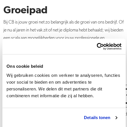
Groeipad
Bij CB is jouw groei net zo belangrijk als de groei van ons bedrijf. Of
je nu al jaren in het vak zit of net je diploma hebt behaald; wij bieden
een scala aan mogelijkheden voor jouw professionele en
persoonlijke ontwikkeling. Iedere collega beschikt over een eigen
ontwikkelplan en kan gebruikmaken van coachingstrajecten,
opleidingen, trainingen en workshops.
Ons cookie beleid
Wij gebruiken cookies om verkeer te analyseren, functies
voor social te bieden en om advertenties te
personaliseren. We delen dit met partners die dit
combineren met informatie die zij al hebben.
Stock & Quality Engineer
Carrièremogelijkhe
Details tonen