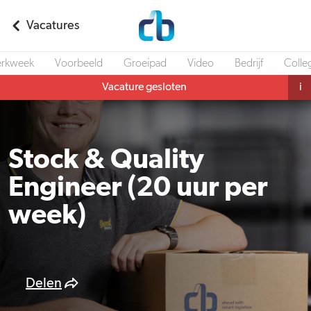
Vacatures
rkweek
Voorbeeld
Groeipad
Video
Bedrijf
Colle
Vacature gesloten
i
Stock & Quality
Engineer (20 uur per
week)
Delen