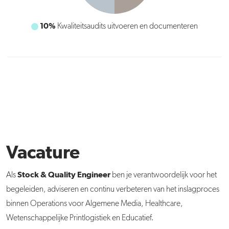
10%
10%
Verbeteringsvoorstellen initiëren en uitwerken
Kwaliteitsaudits uitvoeren en documenteren
Vacature
Stock & Quality Engineer
Als
ben je verantwoordelijk voor het
begeleiden, adviseren en continu verbeteren van het inslagproces
binnen Operations voor Algemene Media, Healthcare,
Wetenschappelijke Printlogistiek en Educatief.