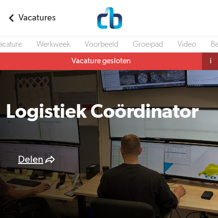
Vacatures
acature
Werkweek
Voorbeeld
Groeipad
Video
Be
Vacature gesloten
i
Logistiek Coördinator
Delen