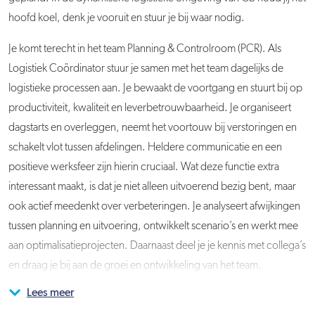
hoofd koel, denk je vooruit en stuur je bij waar nodig.
Je komt terecht in het team Planning & Controlroom (PCR). Als
Logistiek Coördinator stuur je samen met het team dagelijks de
logistieke processen aan. Je bewaakt de voortgang en stuurt bij op
productiviteit, kwaliteit en leverbetrouwbaarheid. Je organiseert
dagstarts en overleggen, neemt het voortouw bij verstoringen en
schakelt vlot tussen afdelingen. Heldere communicatie en een
positieve werksfeer zijn hierin cruciaal. Wat deze functie extra
interessant maakt, is dat je niet alleen uitvoerend bezig bent, maar
ook actief meedenkt over verbeteringen. Je analyseert afwijkingen
tussen planning en uitvoering, ontwikkelt scenario’s en werkt mee
aan optimalisatieprojecten. Daarnaast deel je je kennis met collega’s
en draag je bij aan de groei en ontwikkeling van het team.
Lees meer
Je werkt in wisseldiensten: vroege dienst (07.00 – 15.00 uur), late