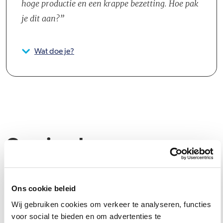
hoge productie en een krappe bezetting. Hoe pak
je dit aan?
Wat doe je?
Groeipad
Bij CB is jouw groei net zo belangrijk als de groei van ons bedrijf. Of
je nu al jaren in het vak zit of net je diploma hebt behaald; wij bieden
Ons cookie beleid
een scala aan mogelijkheden voor jouw professionele en
Wij gebruiken cookies om verkeer te analyseren, functies
persoonlijke ontwikkeling. Iedere collega beschikt over een eigen
voor social te bieden en om advertenties te
ontwikkelplan en kan gebruikmaken van coachingstrajecten,