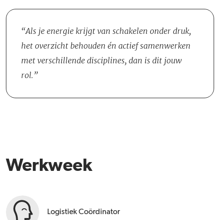
dienst (15.00 – 23.00 uur) en dagdienst. Daarnaast zul je één keer
per drie weken op zondag werken, dit kan een dag- of
avonddienst zijn.
Als je energie krijgt van schakelen onder druk,
het overzicht behouden én actief samenwerken
met verschillende disciplines, dan is dit jouw
rol.
Werkweek
Logistiek Coördinator