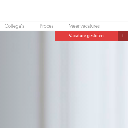
Collega's
Proces
Meer vacatures
Vacature gesloten
i