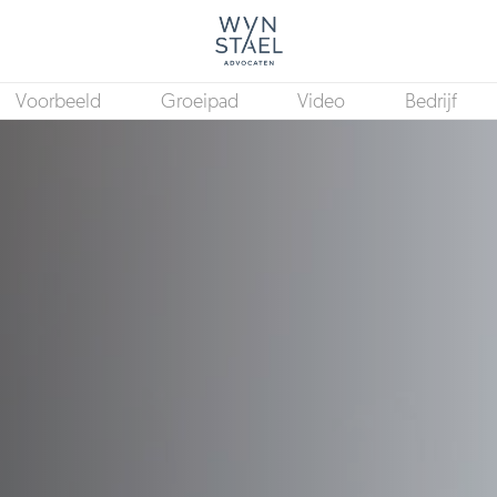
Voorbeeld
Groeipad
Video
Bedrijf
HR Manager