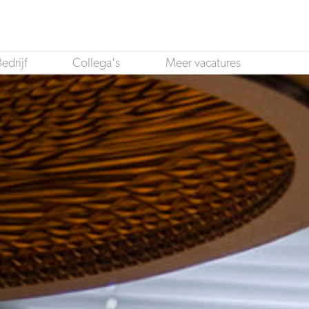
edrijf
Collega's
Meer vacatures