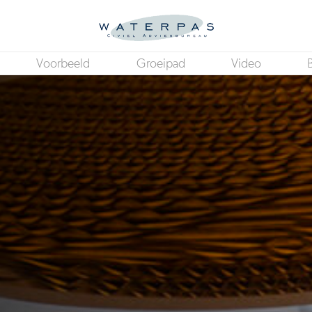
Voorbeeld
Groeipad
Video
B
Civieltechnisch Tekenaar