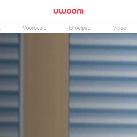
k
Voorbeeld
Groeipad
Video
Strategisch HR Adviseur