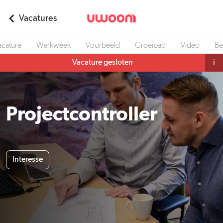
Vacatures
acature
Werkweek
Voorbeeld
Groeipad
Video
Be
Vacature gesloten
i
Projectcontroller
Interesse