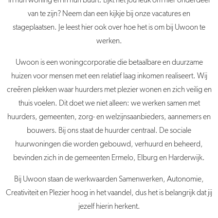
in hun woning en in hun buurt. Lijkt het jou leuk om hier onderdeel
van te zijn? Neem dan een kijkje bij onze vacatures en
stageplaatsen. Je leest hier ook over hoe het is om bij Uwoon te
werken.
Uwoon is een woningcorporatie die betaalbare en duurzame
huizen voor mensen met een relatief laag inkomen realiseert. Wij
creëren plekken waar huurders met plezier wonen en zich veilig en
thuis voelen. Dit doet we niet alleen: we werken samen met
huurders, gemeenten, zorg- en welzijnsaanbieders, aannemers en
bouwers. Bij ons staat de huurder centraal. De sociale
huurwoningen die worden gebouwd, verhuurd en beheerd,
bevinden zich in de gemeenten Ermelo, Elburg en Harderwijk.
Bij Uwoon staan de werkwaarden Samenwerken, Autonomie,
Creativiteit en Plezier hoog in het vaandel, dus het is belangrijk dat jij
jezelf hierin herkent.