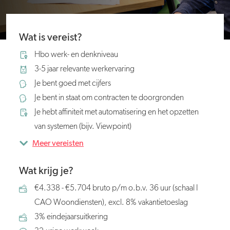
Wat is vereist?
Hbo werk- en denkniveau
3-5 jaar relevante werkervaring
Je bent goed met cijfers
Je bent in staat om contracten te doorgronden
Je hebt affiniteit met automatisering en het opzetten
van systemen (bijv. Viewpoint)
Meer vereisten
Wat krijg je?
€4.338 - €5.704 bruto p/m o.b.v. 36 uur (schaal I
CAO Woondiensten), excl. 8% vakantietoeslag
3% eindejaarsuitkering