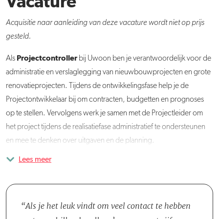
Vacature
Acquisitie naar aanleiding van deze vacature wordt niet op prijs
gesteld.
Projectcontroller
Als
bij Uwoon ben je verantwoordelijk voor de
administratie en verslaglegging van nieuwbouwprojecten en grote
renovatieprojecten. Tijdens de ontwikkelingsfase help je de
Projectontwikkelaar bij om contracten, budgetten en prognoses
op te stellen. Vervolgens werk je samen met de Projectleider om
het project tijdens de realisatiefase administratief te ondersteunen
en mee te denken over uitgaven en de planning.
Lees meer
Tijdens beide fases sta je klaar om vragen van de
Je wordt onderdeel van het Team Projectontwikkeling, waarin je
Projectontwikkelaars en Projectleiders te beantwoorden en
werkt met drie Projectontwikkelaars, twee Projectleiders en een
bijvoorbeeld te overleggen over het budget of contracten te
Toezichthouder. Je werkt vooral intensief samen met de
bekijken. Daarnaast heb je contact met medewerkers van de
Projectontwikkelaars en de Projectleiders. Daarnaast heb je
Als je het leuk vindt om veel contact te hebben
afdeling Financiën over begrotingen, facturen en de jaarrekening.
regelmatig contact met je Manager, van wie je vragen krijgt over