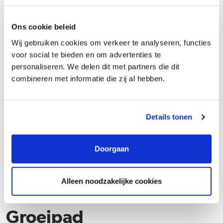
praktijk
Ons cookie beleid
Wij gebruiken cookies om verkeer te analyseren, functies
Je krijgt telefonisch de mededeling dat de
voor social te bieden en om advertenties te
benodigde dakbedekking niet leverbaar is, maar
personaliseren. We delen dit met partners die dit
dit materiaal is noodzakelijk om de planning te
combineren met informatie die zij al hebben.
halen. Hoe los je dit op?
Details tonen
Wat doe je?
Doorgaan
Alleen noodzakelijke cookies
Groeipad