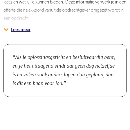
laat zien wat jullie kunnen bieden. Deze informatie verwerk je in een
offerte die na akkoord vanuit de opdrachtgever omgezet wordt in
een opdracht.
Lees meer
Wanneer het project van start gaat, houd je de voortgang en het
Je bent onderdeel van de afdeling Bouw & Beheer, dat bestaat uit
budget goed in de gaten. Je bent de voorzitter in
een Teamleider, Projectleider en veelal een stagiair(e). Als je het
bouwvergaderingen, hebt regelmatig contact met opdrachtgevers
leuk vindt, begeleid je de stagiair(e). Dit doe je door hem of haar
en schrijft rapportages omtrent de kwaliteitstoetsing op de bouw.
uitleg te geven terwijl ze met je meeloopt. Ook kan een stagiair(e)
Als je oplossingsgericht en besluitvaardig bent,
Wanneer een project opgeleverd wordt, ben je verantwoordelijk
uitvoerende taken van je overnemen.
en je het uitdagend vindt dat geen dag hetzelfde
voor het aanleveren van het opleverdossier.
is en zaken vaak anders lopen dan gepland, dan
is dit een baan voor jou.