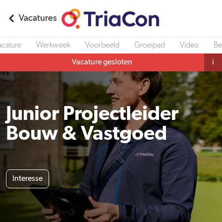
Vacatures
acature
Werkweek
Voorbeeld
Groeipad
Video
Be
Vacature gesloten
i
Junior Projectleider
Bouw & Vastgoed
Interesse