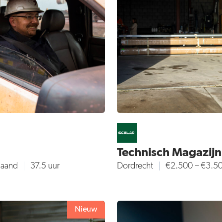
Technisch Magazij
maand
37.5 uur
Dordrecht
€2.500 – €3.5
Nieuw