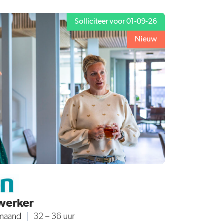
Solliciteer voor 01-09-26
Nieuw
werker
/maand
32 – 36 uur