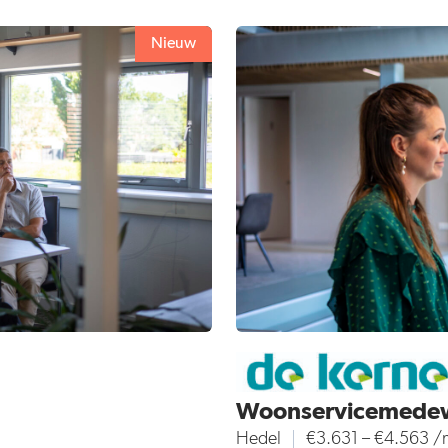
Nieuw
Woonservicemede
Hedel
€3.631 – €4.563 