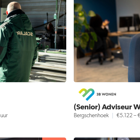
(Senior) Adviseur 
 uur
Bergschenhoek
€5.122 –