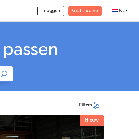
Inloggen
Gratis demo
NL
u passen
Filters
Nieuw