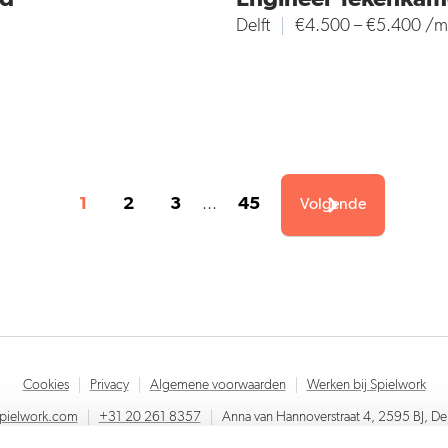
Delft
€4.500 – €5.400 /
1
2
3
...
45
Volgende
Cookies
Privacy
Algemene voorwaarden
Werken bij Spielwork
spielwork.com
+31 20 261 8357
Anna van Hannoverstraat 4, 2595 BJ, D