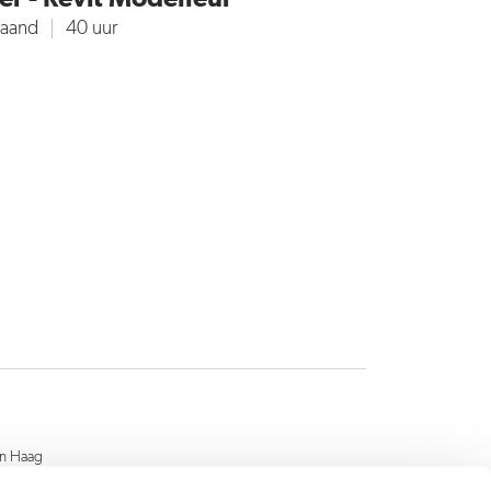
maand
40 uur
en Haag