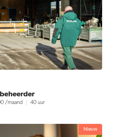
nbeheerder
00 /maand
40 uur
Nieuw