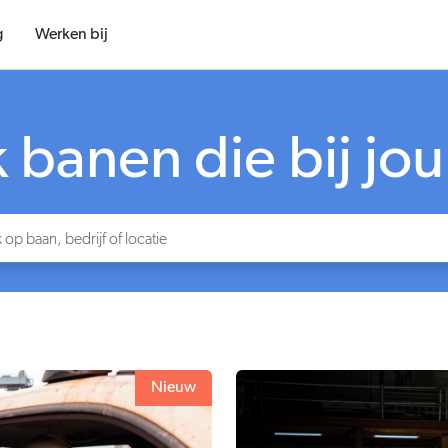
g
Werken bij
banen die bij jo
Nieuw