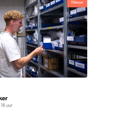
Nieuw
ker
16 uur