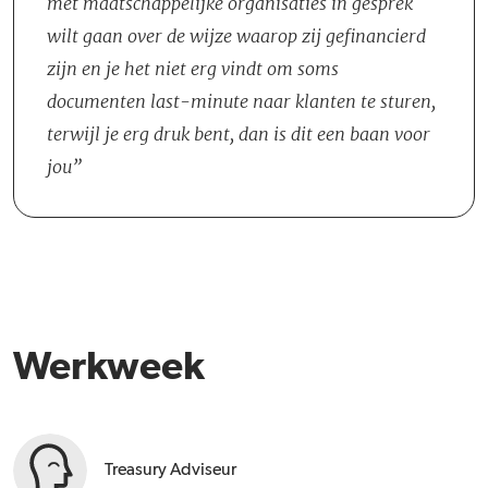
met maatschappelijke organisaties in gesprek
juiste vragen stellen en kleur durven te bekennen.
om van werkgever te veranderen, en dat begrijpen we. Het
wilt gaan over de wijze waarop zij gefinancierd
wisselen van werkgever is een grote stap en daarom stellen we dit
zijn en je het niet erg vindt om soms
voor: laten we gewoon eens aan elkaar wennen. Kom langs voor
documenten last-minute naar klanten te sturen,
een koffie of lunch, of draai een halve dag (of langer) mee om de
terwijl je erg druk bent, dan is dit een baan voor
sfeer te proeven.
jou
Werkweek
Treasury Adviseur