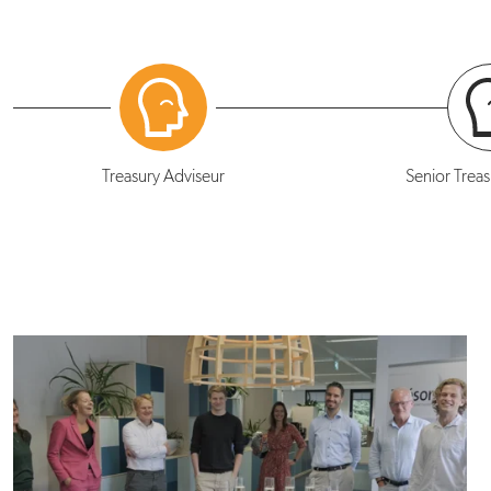
Treasury Adviseur
Senior Treas