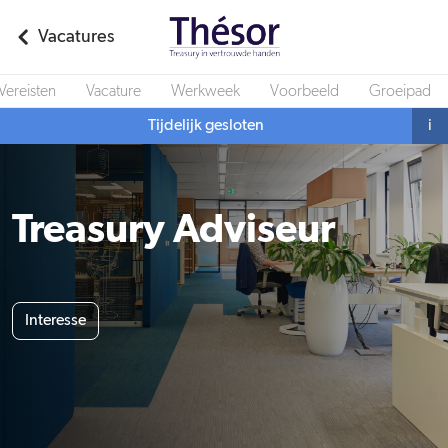
Vacatures
Vereisten
Vacature
Werkweek
Voorbeeld
Groeipad
Tijdelijk gesloten
i
Treasury Adviseur
Interesse