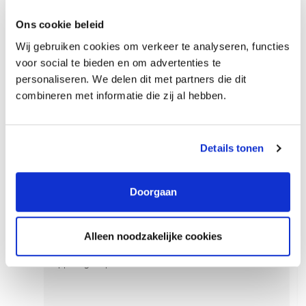
Ons cookie beleid
10:00
Adviseursoverleg
Wij gebruiken cookies om verkeer te analyseren, functies
voor social te bieden en om advertenties te
11:00
personaliseren. We delen dit met partners die dit
Memo's rapportages opstellen
combineren met informatie die zij al hebben.
12:00
Lunch
Details tonen
13:00
Transacties uitvoeren
Doorgaan
14:00
Alleen noodzakelijke cookies
15:00
Rapportages opstellen