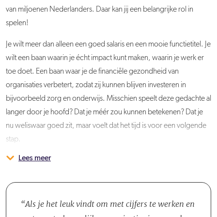
van miljoenen Nederlanders. Daar kan jij een belangrijke rol in
spelen!
Je wilt meer dan alleen een goed salaris en een mooie functietitel. Je
wilt een baan waarin je écht impact kunt maken, waarin je werk er
toe doet. Een baan waar je de financiële gezondheid van
organisaties verbetert, zodat zij kunnen blijven investeren in
bijvoorbeeld zorg en onderwijs. Misschien speelt deze gedachte al
langer door je hoofd? Dat je méér zou kunnen betekenen? Dat je
nu weliswaar goed zit, maar voelt dat het tijd is voor een volgende
stap.
Lees meer
Bij Thésor versterken we maatschappelijke organisaties met
Wat dit betekent? Bij ons draait alles om kwaliteit, inhoud en impact,
Waarom zou je veranderen? Je hebt een sterke positie in je huidige
We zijn benieuwd naar jouw verhaal! Bel ons en dan kijken we
professionele treasury. Samen bouwen we aan een financieel
zonder afrekencultuur of commerciële targets. Je hebt de vrijheid
organisatie, krijgt erkenning, doet je werk goed en wordt
samen of we bij elkaar passen. Je kunt contact opnemen met
gezonde publieke sector. Minstens zo belangrijk vinden we
om je eigen ontwikkelpad te bepalen en krijgt hierin de ruimte ook
gewaardeerd. Alles lijkt op rolletjes te lopen, maar diep van binnen
Christa Harenberg.
werkgeluk, want als jij op je plek zit, hebben onze opdrachtgevers
te ontdekken waar jouw toegevoegde waarde ligt. Ons team
knaagt er toch iets. Is dit het nou? Waarom zou je een 7,5 of een 8
Als je het leuk vindt om met cijfers te werken en
daar het meeste aan.
bestaat uit nieuwsgierige professionals die naar je luisteren, de
niet naar een 10 tillen? Misschien is er nog geen directe urgentie