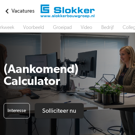
Vacatures
rkweek
Voorbeeld
Groeipad
Video
Bedrijf
Colleg
(Aankomend)
Calculator
Solliciteer nu
Interesse