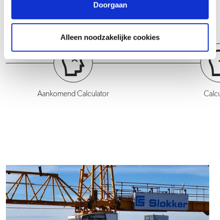
andere discipline.
Doorgaan
Alleen noodzakelijke cookies
Aankomend Calculator
Calcu