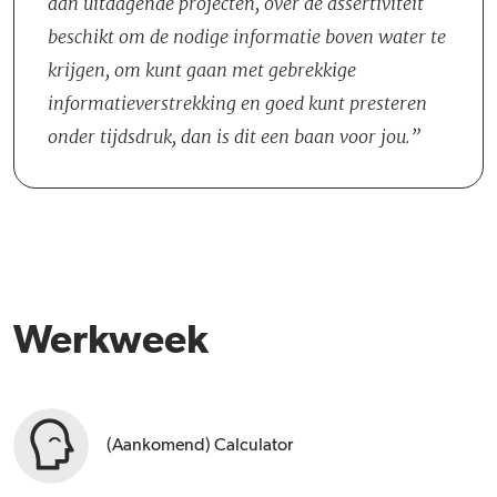
aan uitdagende projecten, over de assertiviteit
Calculator. Het team deelt een gezamenlijke werkruimte waarin
beschikt om de nodige informatie boven water te
nauwe samenwerking en directe communicatie centraal staan.
krijgen, om kunt gaan met gebrekkige
Voor Aankomende Calculators dient de Senior Zelfstandig-
informatieverstrekking en goed kunt presteren
Calculator als vaste begeleider en ondersteuner.
onder tijdsdruk, dan is dit een baan voor jou.
Werkweek
(Aankomend) Calculator