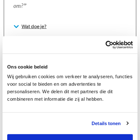
om?
Wat doe je?
Ons cookie beleid
Wij gebruiken cookies om verkeer te analyseren, functies
Groeipad
voor social te bieden en om advertenties te
personaliseren. We delen dit met partners die dit
Er zijn uitgebreide mogelijkheden voor medewerkers die binnen
combineren met informatie die zij al hebben.
Slokker Bouwgroep door willen groeien. Wij kijken naar jouw
ambitie en capaciteiten en stippelen samen met je leidinggevende
Details tonen
een groeipad uit. Je kan bij Slokker Bouwgroep starten als
'aankomend' en eindigen als 'senior' of een stap maken in een