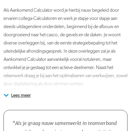
Als Aankomend Calculator word je hierbij nauw begeleid door
ervaren collega-Calculatoren en werk je stapje voor stapje aan
steeds uitdagendere onderdelen, beginnend bij de afbouw en
doorgroeiend naar het casco, de gevels en de daken. Je woont
diverse overleggen bij, van de eerste strategiebepaling tot het
uiteindelijke afrondingsgesprek. In deze overleggen zal je als
Aankomend Calculator aanvankelijk vooral notuleren, maar
ontwikkel je je gestaag tot een actieve deelnemer. Naast het
rekenwerk draag je bij aan het optimaliseren van werkwijzen, zowel
door digitalisering als door slimmer werken.
Lees meer
Je komt te werken in het Calculatieteam, samen met een
Acquisitie naar aanleiding van deze vacature wordt niet op prijs
Hoofd/Senior-Kostendeskundige, een Kostendeskundige-
gesteld.
Calculator, een Senior Zelfstandig-Calculator en een Calculator.
Deze collega's staan klaar om hun kennis en ervaring aan jou over te
Als je graag nauw samenwerkt in teamverband
dragen en jou te helpen om uit te groeien tot een Zelfstandig-