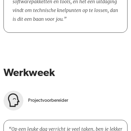
softwarepakketten en tools, en het een uitdaging
lijnen zijn kort. Op projectniveau is de Projectleider je
vindt om technische knelpunten op te lossen, dan
leidinggevende en voor directe vragen en ideeënuitwisseling kan
is dit een baan voor jou.
je terecht bij de Hoofd Projectvoorbereider.
Werkweek
Projectvoorbereider
Op een leuke dag verricht je veel taken, ben je lekker