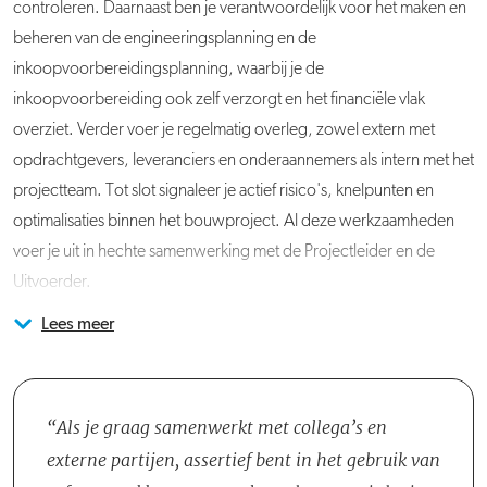
controleren. Daarnaast ben je verantwoordelijk voor het maken en
beheren van de engineeringsplanning en de
inkoopvoorbereidingsplanning, waarbij je de
inkoopvoorbereiding ook zelf verzorgt en het financiële vlak
overziet. Verder voer je regelmatig overleg, zowel extern met
opdrachtgevers, leveranciers en onderaannemers als intern met het
projectteam. Tot slot signaleer je actief risico's, knelpunten en
optimalisaties binnen het bouwproject. Al deze werkzaamheden
voer je uit in hechte samenwerking met de Projectleider en de
Uitvoerder.
Lees meer
Je wordt per project onderdeel van een realisatie-/projectteam,
Acquisitie naar aanleiding van deze vacature wordt niet op prijs
wat doorgaans bestaat uit een Projectleider, een
gesteld.
Projectcoördinator, meerdere Werkvoorbereiders en meerdere
Uitvoerders. De grootte en samenstelling van het projectteam
Als je graag samenwerkt met collega’s en
hangen af van het type project, maar het contact binnen het team
externe partijen, assertief bent in het gebruik van
verloopt altijd soepel. Je kunt makkelijk bij elkaar binnenlopen en de