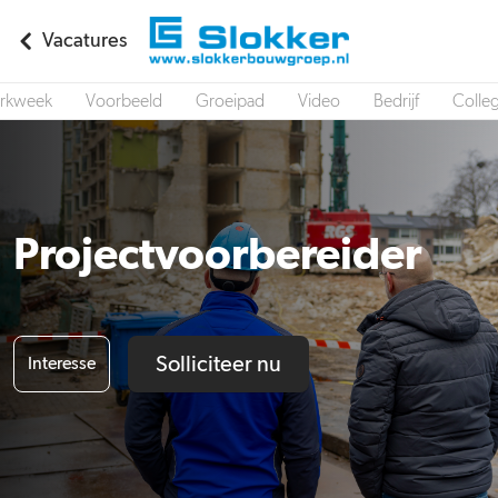
Vacatures
rkweek
Voorbeeld
Groeipad
Video
Bedrijf
Colleg
Projectvoorbereider
Solliciteer nu
Interesse