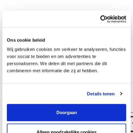
Groeipad
Er zijn uitgebreide mogelijkheden voor medewerkers die binnen
Ons cookie beleid
Slokker door willen groeien. Wij kijken naar jouw ambitie en
Wij gebruiken cookies om verkeer te analyseren, functies
capaciteiten en stippelen samen met je leidinggevende een
voor social te bieden en om advertenties te
personaliseren. We delen dit met partners die dit
groeipad uit. Je kan bij Slokker Bouwgroep starten als ‘aankomend’
combineren met informatie die zij al hebben.
en eindigen als ‘senior’ of een stap maken in een andere discipline.
Ook zijn er mogelijkheden voor het volgen van functie- en
ontwikkelingsgerichte opleidingen.
Details tonen
Doorgaan
Alleen noodzakelijke cookies