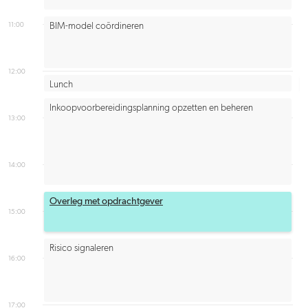
11:00
BIM-model coördineren
12:00
Lunch
Inkoopvoorbereidingsplanning opzetten en beheren
13:00
14:00
Overleg met opdrachtgever
15:00
Risico signaleren
16:00
17:00