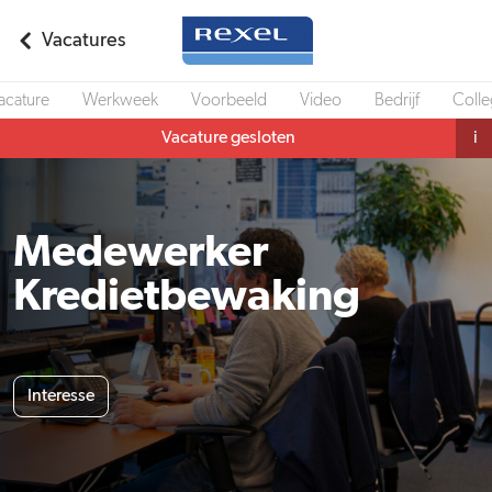
Vacatures
acature
Werkweek
Voorbeeld
Video
Bedrijf
Colle
Vacature gesloten
i
Medewerker
Kredietbewaking
Interesse