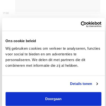
17:00
18:00
Ons cookie beleid
Wij gebruiken cookies om verkeer te analyseren, functies
voor social te bieden en om advertenties te
personaliseren. We delen dit met partners die dit
Voorbeeld uit de
combineren met informatie die zij al hebben.
praktijk
Details tonen
Na het sturen van een aantal aanmaningen
geeft een klant aan een liquiditeitsprobleem te
Doorgaan
hebben. Hoe ga je te werk?