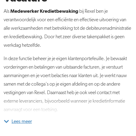
Medewerker Kredietbewaking
Als
bij Rexel ben je
verantwoordelijk
voor een efficiënte en effectieve uitvoering van
alle werkzaamheden met betrekking tot de debiteurenadministratie
en kredietbewaking. Door het zeer diverse takenpakket is geen
werkdag hetzelfde.
In deze functie beheer je je eigen klantenportefeuille. Je bewaakt
vorderingen en betalingen van uitstaande facturen, je verstuurt
aanmaningen en je voert belacties naar klanten uit. Je werkt nauw
samen met de collega's op je eigen afdeling en op de andere
vestigingen van Rexel. Daarnaast heb je ook veel contact met
externe leveranciers, bijvoorbeeld wanneer je kredietinformatie
aanvraagt voor een toetsing.
Lees meer
Je bent onderdeel van team Kredietbewaking. Dit team bestaat uit
een Manager, een Coördinator, twee parttime collega's die de