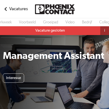
Vacatures
rkweek
Voorbeeld
Groeipad
Video
Bedrijf
Colleg
Vacature gesloten
i
Management Assistant
Interesse