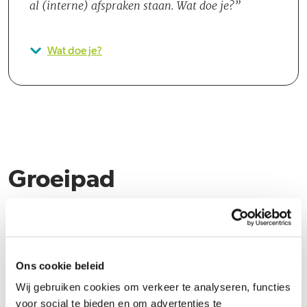
al (interne) afspraken staan. Wat doe je?
Wat doe je?
Groeipad
Bij Phoenix Contact hebben we onze eigen Academy. Uiteraard
zijn er ook mogelijkheden voor externe scholingen en heb je vrije
toegang tot goodhabitz. Het groeipad is niet in steen gebeiteld.
Ons cookie beleid
Doorgroeimogelijkheden verschillen per functiegebied en gaat in
overleg met je leidinggevende.
Wij gebruiken cookies om verkeer te analyseren, functies
voor social te bieden en om advertenties te