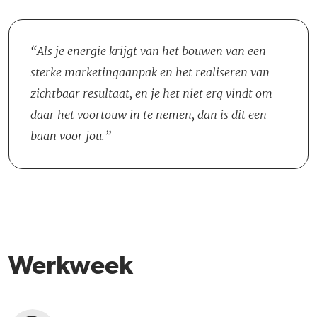
naar proposities en campagnes. Daarbij kies je bewust de juiste
plannen, maar zorg je ervoor dat ze staan, lopen en resultaat
kanalen en stuur je bij op basis van resultaten.
opleveren. Jij hebt de regie in handen!
Als je energie krijgt van het bouwen van een
sterke marketingaanpak en het realiseren van
zichtbaar resultaat, en je het niet erg vindt om
daar het voortouw in te nemen, dan is dit een
baan voor jou.
Werkweek