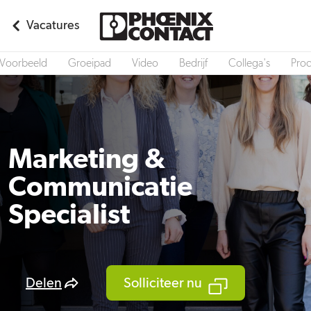
Vacatures
Voorbeeld
Groeipad
Video
Bedrijf
Collega's
Pro
Marketing &
Communicatie
Specialist
Delen
Solliciteer nu