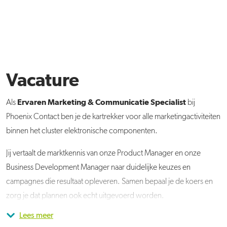
Vacature
Ervaren
Marketing & Communicatie Specialist
Als
bij
Phoenix Contact ben je de kartrekker voor alle marketingactiviteiten
binnen het cluster elektronische componenten.
Jij vertaalt de marktkennis van onze Product Manager en onze
Business Development Manager naar duidelijke keuzes en
campagnes die resultaat opleveren. Samen bepaal je de koers en
zorg je dat plannen ook echt uitgevoerd worden.
Lees meer
Je ontwikkelt strategieën, analyseert doelgroepen en zet deze om
Samen met je collega's en externe bureaus werk je niet alleen aan