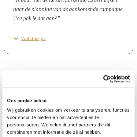
Je gaat met de Retail Marketing Expert kijken
naar de planning van de aankomende campagne.
Hoe pak je dat aan?
Wat doe je?
Groeipad
Ons cookie beleid
Nespresso biedt een groeipad dat op maat is gemaakt voor jouw
Wij gebruiken cookies om verkeer te analyseren, functies
voor social te bieden en om advertenties te
kwaliteiten. Er is ruimte voor persoonlijke ontwikkeling door
personaliseren. We delen dit met partners die dit
projecten in de organisatie op te pakken, te investeren in je eigen
combineren met informatie die zij al hebben.
team of door zelf initiatieven op te zetten en te implementeren.