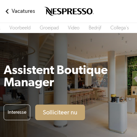
Vacatures
k
Voorbeeld
Groeipad
Video
Bedrijf
Collega's
Assistent Boutique
Manager
Solliciteer nu
Interesse