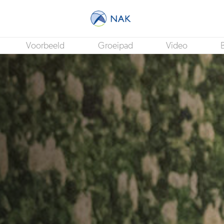
Voorbeeld
Groeipad
Video
B
Business Informatie Analist