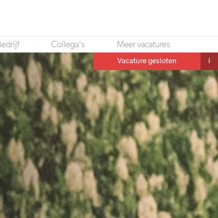
edrijf
Collega's
Meer vacatures
Vacature gesloten
i