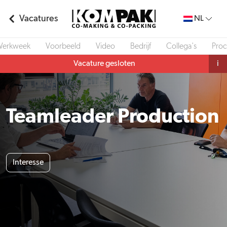
Vacatures
NL
erkweek
Voorbeeld
Video
Bedrijf
Collega's
Proc
Vacature gesloten
i
Teamleader Production
Interesse