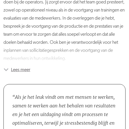
doen bij de operators. Jij zorgt ervoor dat het team goed presteert,
zowel op operationeel niveau als in de voortgang van trainingen en
evaluaties van de medewerkers. In de overleggen die je hebt,
bespreek je de voortgang van de productie en de prestaties van je
team om ervoor te zorgen dat alles soepel verloopt en dat alle
doelen behaald worden. Ook ben je verantwoordelijk voor het
inplannen van sollicitatiegesprekken en de voortgang van de
medewerkers in hun ontwikkeling.
Lees meer
Het team waarin je werkt bestaat uit operators van verschillende
niveaus, van junior operators tot technische operators. Je zorgt
ervoor dat jouw team goed samenwerkt en de productiedoelen
haalt, waarbij je de nodige begeleiding en ondersteuning biedt om
Als je het leuk vindt om met mensen te werken,
iedereen in hun rol te laten groeien. Als teamleader ben je het
samen te werken aan het behalen van resultaten
aanspreekpunt voor de medewerkers en zorg je voor een prettige
en je het een uitdaging vindt om processen te
werksfeer, waarin iedereen zich gesteund voelt.
optimaliseren, terwijl je stressbestendig blijft en