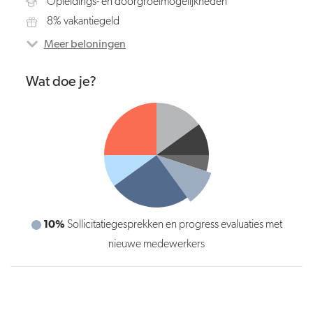
Opleidings- en doorgroeimogelijkheden
8% vakantiegeld
Meer beloningen
Wat doe je?
10%
25%
Sollicitatiegesprekken en progress evaluaties met
Trainingsvoortgang en dagelijkse checks
nieuwe medewerkers