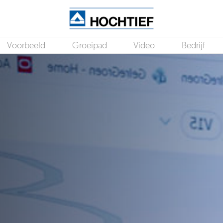
Voorbeeld
Groeipad
Video
Bedrijf
HSE Coördinator / Project Veiligheidskundige