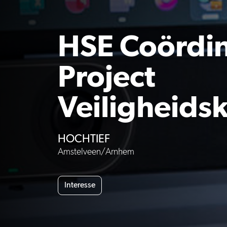
HSE Coördin
Project
Veiligheids
HOCHTIEF
Amstelveen/Arnhem
Interesse