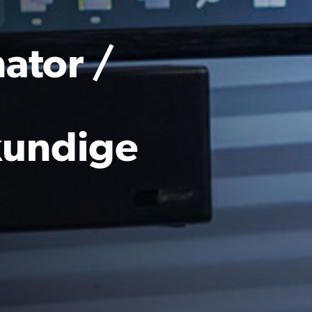
ator /
kundige