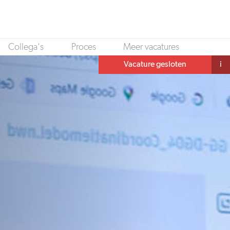
Collega's
Proces
Meer vacatures
Vacature gesloten
i