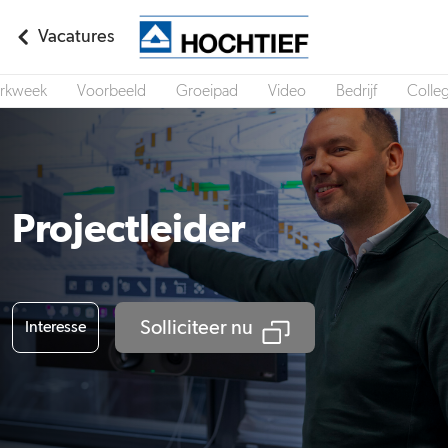
Vacatures
rkweek
Voorbeeld
Groeipad
Video
Bedrijf
Colleg
Projectleider
Solliciteer nu
Interesse