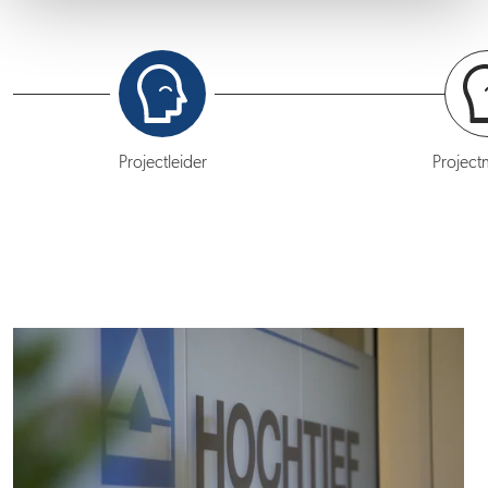
Projectleider
Project