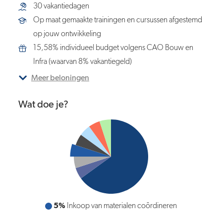
30 vakantiedagen
Op maat gemaakte trainingen en cursussen afgestemd
op jouw ontwikkeling
15,58% individueel budget volgens CAO Bouw en
Infra (waarvan 8% vakantiegeld)
Meer beloningen
Wat doe je?
5%
5%
Planningen controleren en bijstellen waar nodig
Inkoop van materialen coördineren