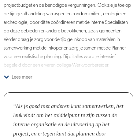
projectbudget en de benodigde vergunningen. Ook zie je toe op
de tijdige afhandeling van aspecten rondom milieu, ecologie en
archeologie, door dit te coördineren met de interne Specialisten
op deze gebieden en andere betrokkenen, zoals gemeenten.
Verder draag je zorg voor de tijdige inkoop van materialen in
samenwerking met de Inkoper en zorg je samen met de Planner
voor een realistische planning. Bij dit alles word je intensief
begeleid door een ervaren collega-Werkvoorbereider.
Lees meer
Het team waarin je komt te werken is afhankelijk van het project.
Maar je werkt in ieder geval nauw samen met de Senior
Werkvoorbereider die jou begeleidt en de Supervisor die jou
wegwijs maakt in de organisatie. Je werkt dagelijks samen met veel
Als je goed met anderen kunt samenwerken, het
verschillende collega's, zoals Ontwerpers, Uitvoerders, Planners,
leuk vindt om het middelpunt te zijn tussen de
Milieuadviseurs en Projectleiders. Er hangt een informeel en
interne organisatie en de uitvoering op het
collegiale sfeer binnen de organisatie, waardoor je altijd bij je
project, en ertegen kunt dat plannen door