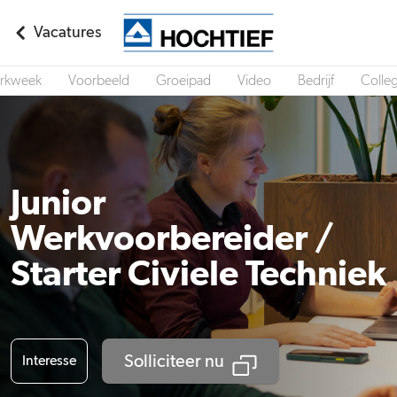
Vacatures
rkweek
Voorbeeld
Groeipad
Video
Bedrijf
Colleg
Junior
Werkvoorbereider /
Starter Civiele Techniek
Solliciteer nu
Interesse