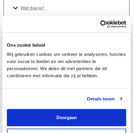
Wat doe je?
Ons cookie beleid
Wij gebruiken cookies om verkeer te analyseren, functies
Groeipad
voor social te bieden en om advertenties te
personaliseren. We delen dit met partners die dit
combineren met informatie die zij al hebben.
Bij HOCHTIEF Nederland geven we onze werknemers de ruimte
om zich te ontwikkelen: in vakinhoud, technologie en in
leiderschap. Wij leggen verantwoordelijkheden zo laag mogelijk in
Details tonen
de organisatie. Daarbij geven we onze medewerkers veel vrijheid
en mandaat, vanuit de overtuiging dat vertrouwen leidt tot
Doorgaan
persoonlijke groei. We bieden onze collega’s het liefst afwisselend
en uitdagend werk, zodat we het beschikbare potentieel maximaal