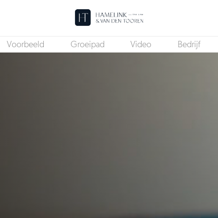
Voorbeeld
Groeipad
Video
Bedrijf
Medior Adviseur Btw