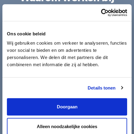
Hamelink & Van den
Tooren
Ons cookie beleid
Wij gebruiken cookies om verkeer te analyseren, functies
voor social te bieden en om advertenties te
personaliseren. We delen dit met partners die dit
Adal
Belastingadviseur - btw
combineren met informatie die zij al hebben.
Ik besloot om bij Hamelink & Van den Tooren te solliciteren
voornamelijk vanwege de prettige sfeer en de vriendelijke
Details tonen
mensen die ik tijdens mijn eerste gesprek ontmoette. De klik
was er meteen, wat me een goed gevoel gaf over hoe het
Doorgaan
zou zijn om hier te werken. De professionele, maar open
werkcultuur sprak me erg aan, waarbij iedereen
Alleen noodzakelijke cookies
toegankelijk en behulpzaam is. Ook de focus op zowel