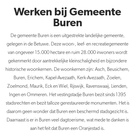
Werken bij Gemeente
Buren
De
gemeente
Buren
is een uitgestrekte landelijke
gemeente
,
gelegen in de Betuwe. Deze woon-, leef- en recreatiegemeente
van ongeveer 15.000 hectare en ruim 28.000 inwoners wordt
gekenmerkt door aantrekkelijke kleinschaligheid en bijzondere
historische woonkernen. De woonkernen zijn: Asch, Beusichem,
Buren
, Erichem, Kapel-Avezaath, Kerk-Avezaath, Zoelen,
Zoelmond, Maurik, Eck en Wiel, Rijswijk, Ravenswaaij, Lienden,
Ingen en Ommeren. Het vestingstadje
Buren
bezit sinds 1395
stadsrechten en bezit talloze gerestaureerde monumenten. Het is
daarom geen wonder dat
Buren
een beschermd stadsgezicht is.
Daarnaast is er in
Buren
veel dagtoerisme, wat mede te danken is
aan het feit dat
Buren
een Oranjestad is.