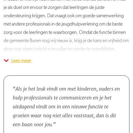
je als doel om ervoor te zorgen dat leerlingen de juiste
ondersteuning krijgen. Dat vraagt ook om goede samenwerking
met andere professionals in de jeugdhulpverlening om de beste
zorg voor de leerlingen te waarborgen. Omdat de functie binnen
de gemeente Buren nog vrij nieuw is, krijg je de kans en vrijheid om
deze naar eigen inzicht in te vullen en verder te ontwikkelen.
Lees meer
Je komt terecht in het Sociaal team, dat bestaat uit twee
Maatschappelijk Werkers en een Schoolmaatschappelijk Werker.
Hoewel je voornamelijk zelfstandig op scholen werkt, ben je een
integraal onderdeel van het team en hebben jullie periodiek
Als je het leuk vindt om met kinderen, ouders en
overleggen met elkaar.
hulp professionals te communiceren en je het
uitdagend vindt om in een nieuwe functie te
groeien waar nog niet alles vaststaat, dan is dit
een baan voor jou.