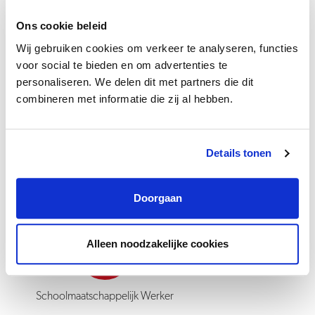
blijft je werk veelzijdig en uitdagend. Je krijgt veel vrijheid om
Ons cookie beleid
verschillende taken op te pakken. We vinden het vanzelfsprekend
Wij gebruiken cookies om verkeer te analyseren, functies
om trajecten te evalueren en streven altijd naar verbetering. In het
voor social te bieden en om advertenties te
Goede Gesprek stem je met je leidinggevende af wat je gaat doen
personaliseren. We delen dit met partners die dit
en wat je hiervoor nodig hebt. Als je opleidingen of cursussen voor
combineren met informatie die zij al hebben.
je functie nodig hebt, worden deze vergoed en kun je die vaak
onder werktijd doen. Je kunt daarnaast je IKB (Individueel
Keuzebudget) inzetten als je je wilt ontwikkelen buiten je
Details tonen
vakgebied.
Doorgaan
Alleen noodzakelijke cookies
Schoolmaatschappelijk Werker