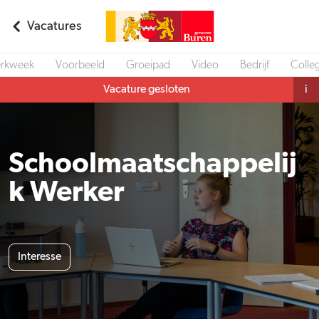
Vacatures
rkweek
Voorbeeld
Groeipad
Video
Bedrijf
Colleg
Vacature gesloten
i
Schoolmaatschappelij
k Werker
Interesse