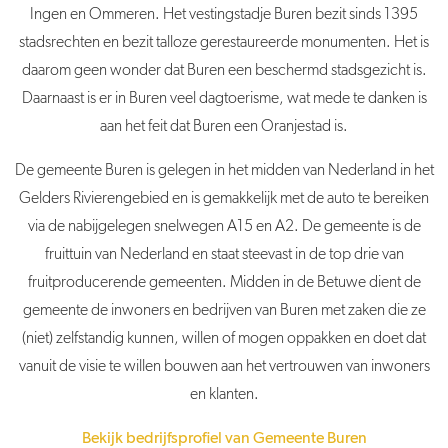
Ingen en Ommeren. Het vestingstadje
Buren
bezit sinds 1395
stadsrechten en bezit talloze gerestaureerde monumenten. Het is
daarom geen wonder dat
Buren
een beschermd stadsgezicht is.
Daarnaast is er in
Buren
veel dagtoerisme, wat mede te danken is
aan het feit dat
Buren
een Oranjestad is.
De
gemeente
Buren
is gelegen in het midden van Nederland in het
Gelders Rivierengebied en is gemakkelijk met de auto te bereiken
via de nabijgelegen snelwegen A15 en A2. De g
emeente
is de
fruittuin van Nederland en staat steevast in de top drie van
fruitproducerende gemeenten. Midden in de Betuwe dient de
gemeente de inwoners en bedrijven van
Buren
met zaken die ze
(niet) zelfstandig kunnen, willen of mogen oppakken en doet dat
vanuit de visie te willen bouwen aan het vertrouwen van inwoners
en klanten.
Bekijk bedrijfsprofiel van Gemeente Buren