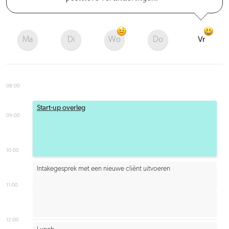
Ma
Di
Wo
Do
Vr
08:00
Start-up overleg
09:00
10:00
Intakegesprek met een nieuwe cliënt uitvoeren
11:00
12:00