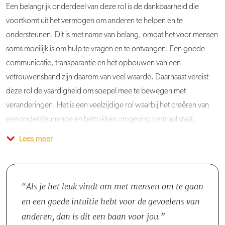
Een belangrijk onderdeel van deze rol is de dankbaarheid die
voortkomt uit het vermogen om anderen te helpen en te
ondersteunen. Dit is met name van belang, omdat het voor mensen
soms moeilijk is om hulp te vragen en te ontvangen. Een goede
communicatie, transparantie en het opbouwen van een
vetrouwensband zijn daarom van veel waarde. Daarnaast vereist
deze rol de vaardigheid om soepel mee te bewegen met
veranderingen. Het is een veelzijdige rol waarbij het creëren van
een ondersteunende en betrokken omgeving centraal staat.
Lees meer
Je komt te werken in team Maatschappelijk Werk, dat bestaat uit
twee Maatschappelijk Werkers en twee Schoolmaatschappelijk
Werkers.
Als je het leuk vindt om met mensen om te gaan
en een goede intuïtie hebt voor de gevoelens van
anderen, dan is dit een baan voor jou.