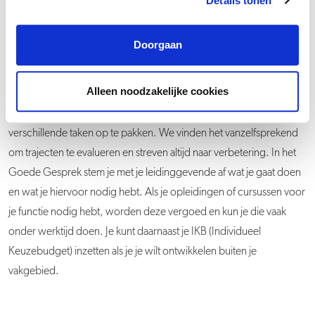
Details tonen
Groeipad
Doorgaan
Buren is een boeiende gemeente met veel kernen en een stad en
Alleen noodzakelijke cookies
een uitgestrekt grondgebied waar nog veel potentie is. Hierdoor
blijft je werk veelzijdig en uitdagend. Je krijgt veel vrijheid om
verschillende taken op te pakken. We vinden het vanzelfsprekend
om trajecten te evalueren en streven altijd naar verbetering. In het
Goede Gesprek stem je met je leidinggevende af wat je gaat doen
en wat je hiervoor nodig hebt. Als je opleidingen of cursussen voor
je functie nodig hebt, worden deze vergoed en kun je die vaak
onder werktijd doen. Je kunt daarnaast je IKB (Individueel
Keuzebudget) inzetten als je je wilt ontwikkelen buiten je
vakgebied.