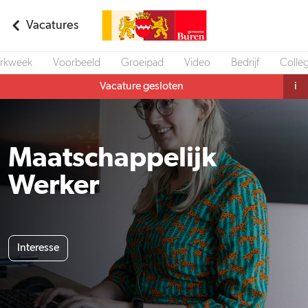
Vacatures
rkweek
Voorbeeld
Groeipad
Video
Bedrijf
Colleg
Vacature gesloten
i
Maatschappelijk
Werker
Interesse