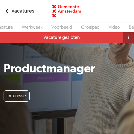
Vacatures
acature
Werkweek
Voorbeeld
Groeipad
Video
Be
Vacature gesloten
i
Productmanager
Interesse