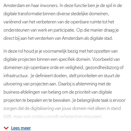
Amsterdam en haar inwoners. In deze functie ben je de spil in de
digitale transformatie binnen diverse stedelijke domeinen,
variërend van het verbeteren van de openbare ruimte tot het
ondersteunen van werk en participatie. Op die manier draag je
direct bij aan het versterken van Amsterdam als digitale stad.
In deze rol houd je je voornamelijk bezig met het opzetten van
digitale projecten binnen een specifiek domein. Voorbeeld van
domeinen zijn openbare orde en veiligheid, gezondheidszorg of
infrastructuur. Je definieert doelen, stelt prioriteiten en stuurt de
uitvoering van projecten aan. Daarbij is afstemming met de
business-afdelingen van belang om de prioriteit van digitale
projecten te bepalen en te bewaken. Je belangrijkste taak is ervoor
zorgen dat de digitalisering van jouw domein niet alleen in stand
blijft, maar ook continu wordt verbeterd en innoveert.
Lees meer
Je maakt deel uit van een betrokken team binnen de directie
Verder ben je als ‘i-lead’ onderdeel van de vakgroep 'Sturing op