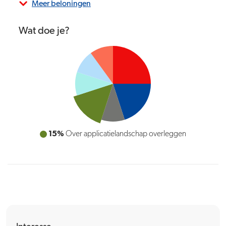
Meer beloningen
Wat doe je?
15%
10%
Over applicatielandschap overleggen
Behoeften uit de lijn verkennen en de
samenwerkingen versterken