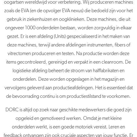
oogartsen wereldwijd voor verbetering. Wij produceren machines
zoals de EVA (en de opvolger EVA nexus) die bedoeld zijn voor het
gebruik in ziekenhuizen en oogklinieken. Deze machines, die uit
ongeveer 1000 onderdelen bestaan, worden zorgvuldig in elkaar
gezet. Er is een afdeling (Units) gespecialiseerd in het maken van
deze machines, terwijl andere afdelingen instrumenten, fibers of
vitrectomen produceren en testen. Na productie worden deze
items gecontroleerd, gereinigd en verpakt in een cleanroom. De
logistieke afdeling beheert de stroom van halffabrikaten en
onderdelen. Deze worden opgeslagen in het magazijn en
vervolgens geleverd aan productieafdelingen. Het is essentieel dat
de bevoorrading continu is om productiestilstand te voorkomen.
DORC is altijd op zoek naar geschikte medewerkers die goed zijn
opgeleid en gemotiveerd werken. Omdat je met kleine
onderdelen werkt, is een goede motoriek vereist. Leren en
feedback ontvangen zijn ook cruciale aspecten van jouw functie. Er