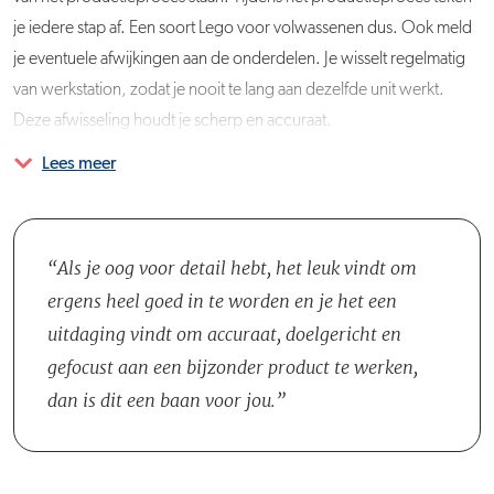
je iedere stap af. Een soort Lego voor volwassenen dus. Ook meld
je eventuele afwijkingen aan de onderdelen. Je wisselt regelmatig
van werkstation, zodat je nooit te lang aan dezelfde unit werkt.
Deze afwisseling houdt je scherp en accuraat.
Lees meer
Je komt te werken op de afdeling Assemblage, die weer onderdeel
is van de afdeling Units. De afdeling Units bestaat uit drie sub-
afdelingen; de afdeling Q
uality Control, de afdeling Testing en de
afdeling Assemblage. Het team bestaat uit een Teamleider, een
Als je oog voor detail hebt, het leuk vindt om
Coördinator, vier Test Engineers en vijftien Productiemedewerkers.
ergens heel goed in te worden en je het een
Daarnaast werk je dagelijks samen met je collega's van de
uitdaging vindt om accuraat, doelgericht en
afdelingen Research & Development en Maintenance.
gefocust aan een bijzonder product te werken,
dan is dit een baan voor jou.