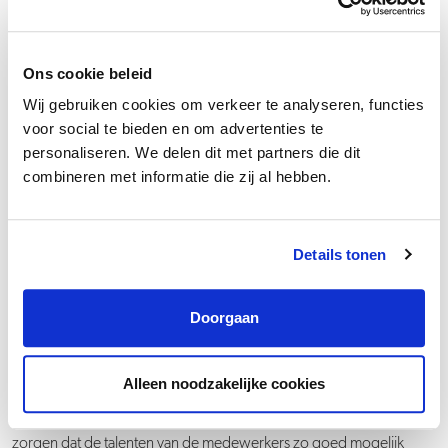
Er doet zich een kwaliteitsissue voor. Wat doe
Ons cookie beleid
je?
Wij gebruiken cookies om verkeer te analyseren, functies
voor social te bieden en om advertenties te
personaliseren. We delen dit met partners die dit
Wat doe je?
combineren met informatie die zij al hebben.
Details tonen
Doorgaan
Groeipad
Alleen noodzakelijke cookies
Door gezamenlijke kennis en inzet kunnen mensen wereldwijd
weer zien. Daarom is het logisch dat DORC alles op alles zet om te
zorgen dat de talenten van de medewerkers zo goed mogelijk