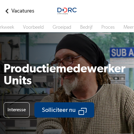
Vacatures
rkweek
Voorbeeld
Groeipad
Bedrijf
Proces
Meer 
Productiemedewerker
Units
Solliciteer nu
Interesse