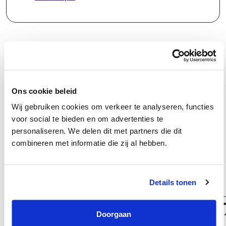
Groeipad
Ons cookie beleid
Wij gebruiken cookies om verkeer te analyseren, functies
Als het om de ontwikkeling van jouw talenten gaat, heb je zelf het
voor social te bieden en om advertenties te
roer in handen. Iedere medewerker bij de AFM is uniek en daarom
personaliseren. We delen dit met partners die dit
werkt alleen een individuele aanpak. Je manager denkt met je mee
combineren met informatie die zij al hebben.
over jouw doorgroeimogelijkheden.
Details tonen
Doorgaan