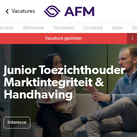
Vacatures
acature
Werkweek
Voorbeeld
Groeipad
Video
Be
Vacature gesloten
i
Junior Toezichthouder
Marktintegriteit &
Handhaving
Interesse