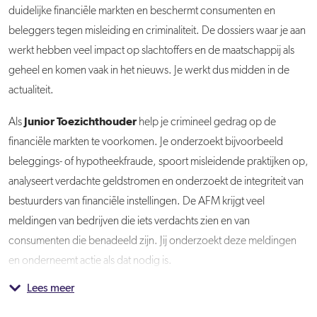
duidelijke financiële markten en beschermt consumenten en
beleggers tegen misleiding en criminaliteit. De dossiers waar je aan
werkt hebben veel impact op slachtoffers en de maatschappij als
geheel en komen vaak in het nieuws. Je werkt dus midden in de
actualiteit.
Junior Toezichthouder
Als
help je crimineel gedrag op de
financiële markten te voorkomen. Je onderzoekt bijvoorbeeld
beleggings- of hypotheekfraude, spoort misleidende praktijken op,
analyseert verdachte geldstromen en onderzoekt de integriteit van
bestuurders van financiële instellingen. De AFM krijgt veel
meldingen van bedrijven die iets verdachts zien en van
consumenten die benadeeld zijn. Jij onderzoekt deze meldingen
en onderneemt actie als dat nodig is.
Lees meer
Een greep uit je werkzaamheden:
Afdeling
De gesprekken voor deze vacature vinden plaats in de
Meldingen van fraude onderzoeken.
Samenwerken met ketenpartners zoals de Belastingdienst, DNB
De afdeling Marktintegriteit & Handhaving (MIH) pakt verschillende
week van 1 juni.