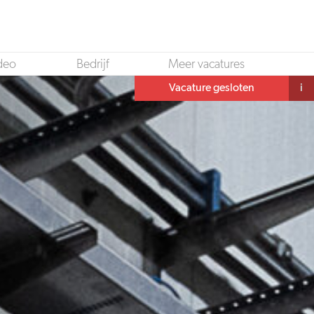
deo
Bedrijf
Meer vacatures
Vacature gesloten
i