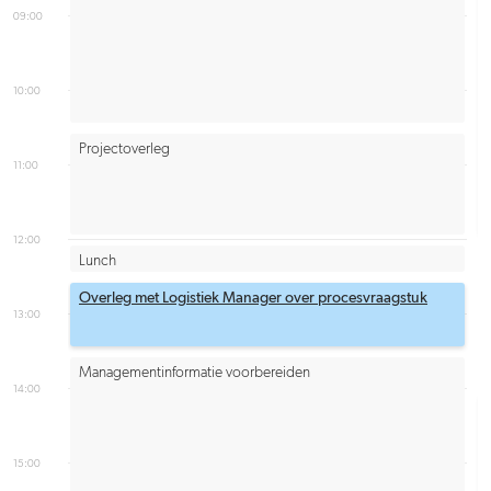
09:00
10:00
Projectoverleg
11:00
12:00
Lunch
Overleg met Logistiek Manager over procesvraagstuk
13:00
Managementinformatie voorbereiden
14:00
15:00