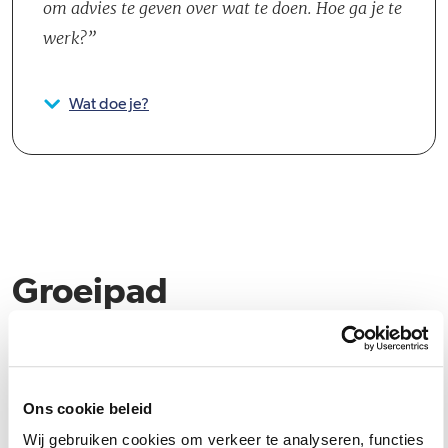
om advies te geven over wat te doen. Hoe ga je te
werk?
Wat doe je?
Groeipad
Bij CB is jouw groei net zo belangrijk als de groei van ons bedrijf. Of
je nu al jaren in het vak zit of net je diploma hebt behaald; wij bieden
een scala aan mogelijkheden voor jouw professionele en
Ons cookie beleid
persoonlijke ontwikkeling. Iedere collega beschikt over een eigen
Wij gebruiken cookies om verkeer te analyseren, functies
ontwikkelplan en kan gebruikmaken van coachingstrajecten,