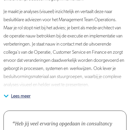
Je maakt je analyses (visueel) inzichtelijk en vertaalt deze naar
besluitklare adviezen voor het Management Team Operations.
Maar je rol stopt niet bij het advies; je bent als mede-architect van
de operatie nauw betrokken bij de executie en implementatie van
verbeteringen. Je staat nauw in contact met de uitvoerende
collega's van de Operatie, Customer Service en Finance en zorgt
ervoor dat veranderingen daadwerkelijk worden doorgevoerd en
geborgt in processen, systemen en werkwijzen. Ook lever je
besluitvormingsmateriaal aan stuurgroepen, waarbij je complexe
analyses visueel en helder weet te presenteren.
Lees meer
Je komt te werken in het team Logistiek Analisten, dat onderdeel is
van de afdeling Operations. In dit team werk je samen met een
Teamleider en zes Analisten met verschillende specialisaties,
variërend van junior tot senior niveau. Je staat veel met de Analisten
Heb jij veel ervaring opgedaan in consultancy