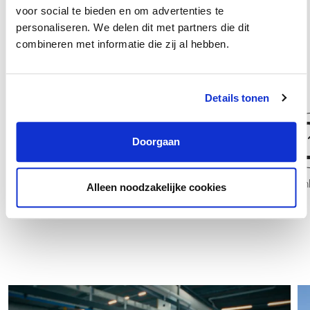
voor social te bieden en om advertenties te
opleidingen, trainingen en workshops. Omdat dit een nieuwe
personaliseren. We delen dit met partners die dit
functie is, is er nog geen gedefinieerd groeipad. Jouw volgende
combineren met informatie die zij al hebben.
stap binnen CB hangt af van je ontwikkeling en interesses.
Details tonen
Doorgaan
Analist
Teaml
Alleen noodzakelijke cookies