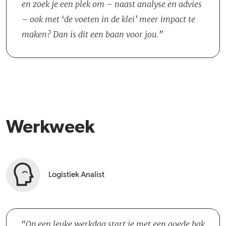
in contact en zoekt elkaar regelmatig op om ideeën uit te wisselen
en zoek je een plek om – naast analyse en advies
of advies op te halen. In deze rol sta je midden in de organisatie en
– ook met ‘de voeten in de klei’ meer impact te
werk je samen met veel verschillende stakeholders: van de
maken? Dan is dit een baan voor jou.
Logistieke Leiding en Logistiek Engineers tot collega's van de IT
afdeling, Commercie en de Technische Dienst.
Werkweek
Logistiek Analist
Op een leuke werkdag start je met een goede bak