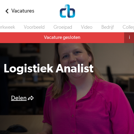
Vacatures
rkweek
Voorbeeld
Groeipad
Video
Bedrijf
Colle
Vacature gesloten
i
Logistiek Analist
Delen