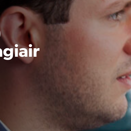
)
giair