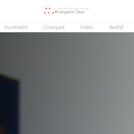
Voorbeeld
Groeipad
Video
Bedrijf
(Gevorderd) advocaat stagiair