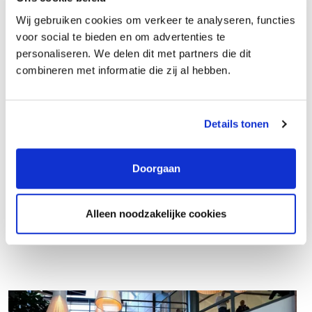
ontwikkelen, bijvoorbeeld door opleidingen en trainingen te
Wij gebruiken cookies om verkeer te analyseren, functies
volgen en natuurlijk learning on the job. Samen kijken we continue
voor social te bieden en om advertenties te
naar je vaardigheden en competenties en hoe we die kunnen
personaliseren. We delen dit met partners die dit
versterken.
combineren met informatie die zij al hebben.
Details tonen
Doorgaan
Executive Assistant/Bestuurssecretaris
Alleen noodzakelijke cookies