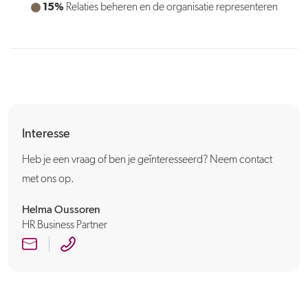
15%
10%
Relaties beheren en de organisatie representeren
Document management uitvoeren
Interesse
Heb je een vraag of ben je geïnteresseerd? Neem contact
met ons op.
Helma Oussoren
HR Business Partner