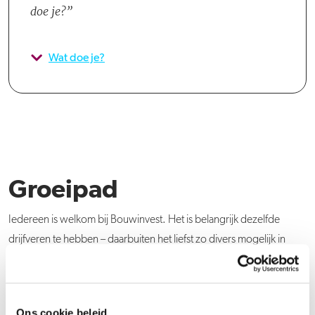
doe je?
Wat doe je?
Groeipad
Iedereen is welkom bij Bouwinvest. Het is belangrijk dezelfde
drijfveren te hebben – daarbuiten het liefst zo divers mogelijk in
achtergrond, opleiding en interesses. Wij nemen jouw ambities
serieus, want door daarin te investeren groeien we beide. Er zijn
volop mogelijkheden om je zowel inhoudelijk als persoonlijk te
Ons cookie beleid