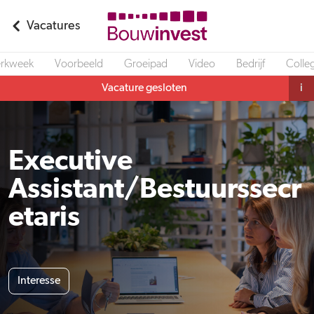
Vacatures
rkweek
Voorbeeld
Groeipad
Video
Bedrijf
Colleg
Vacature gesloten
i
Executive
Assistant/Bestuurssecr
etaris
Interesse